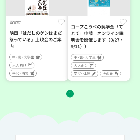
西宮市
コープこうべの奨学金「て
映画「はだしのゲンはまだ
とて」申請 オンライン説
怒っている」上映会のご案
明会を開催します（8/27・
内
9/11））
中・高・大学生
中・高・大学生
大人向け
大人向け
平和・防災
学び・体験
その他
1