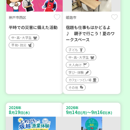
神戸市西区
姫路市
平時での災害に備えた活動
宿題も仕事もはかどるよ
♪ 親子で行こう！夏のワ
中・高・大学生
ークスペース
平和・防災
子ども
中・高・大学生
大人向け
学び・体験
カフェ・つどい場
その他
2026
2026
年
年
8
19
9
14
9
16
～
月
日(水)
月
日(月)
月
日(水)