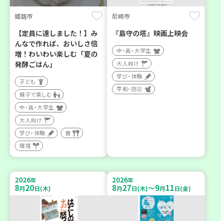
姫路市
尼崎市
【定員に達しました！】み
『島守の塔』映画上映会
んなで作れば、おいしさ倍
中・高・大学生
増！わいわい楽しむ「夏の
発酵ごはん」
大人向け
学び・体験
子ども
平和・防災
親子で楽しむ
中・高・大学生
大人向け
学び・体験
食
環境
2026
2026
年
年
8
20
8
27
9
11
～
月
日(木)
月
日(木)
月
日(金)