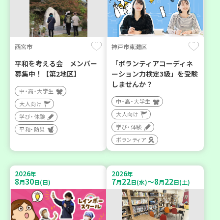
西宮市
神戸市東灘区
平和を考える会 メンバー
「ボランティアコーディネ
募集中！【第2地区】
ーション力検定3級」を受験
しませんか？
中・高・大学生
中・高・大学生
大人向け
大人向け
学び・体験
学び・体験
平和・防災
ボランティア
2026
2026
年
年
8
30
7
22
8
22
～
月
日(日)
月
日(水)
月
日(土)