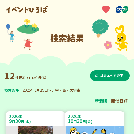
検索結果
12
検索条件を変更
件表示（1-12件表示）
検索条件
2025年8月19日～、中・高・大学生
新着順
開催日順
2026
2026
年
年
9
30
10
30
月
日(水)
月
日(金)