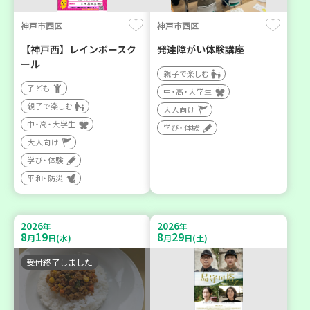
神戸市西区
神戸市西区
【神戸西】レインボースク
発達障がい体験講座
ール
親子で楽しむ
子ども
中・高・大学生
親子で楽しむ
大人向け
中・高・大学生
学び・体験
大人向け
学び・体験
平和・防災
2026
2026
年
年
8
19
8
29
月
日(水)
月
日(土)
受付終了しました