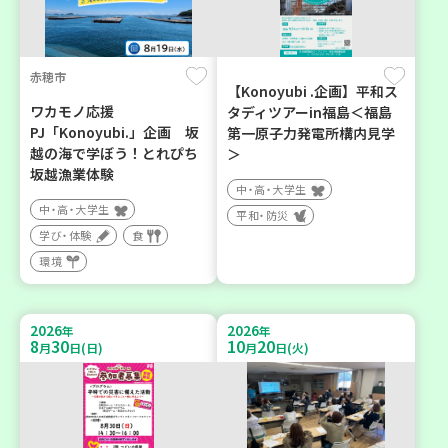
赤穂市
【Konoyubi .企画】平和ス
ワカモノ応援
タディツアーin福島＜福島
PJ「Konoyubi.」企画 坂
第一原子力発電所構内見学
越の海で学ぼう！とれぴち
＞
坂越漁業体験
中・高・大学生
中・高・大学生
平和・防災
学び・体験
食
環境
2026
2026
年
年
8
30
10
20
月
日(日)
月
日(火)