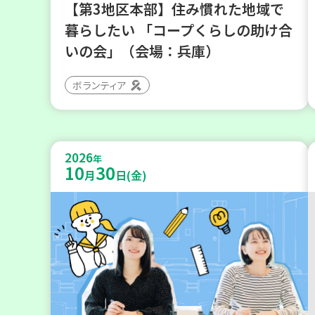
【第3地区本部】住み慣れた地域で
暮らしたい 「コープくらしの助け合
いの会」（会場：兵庫）
ボランティア
2026
年
10
30
月
日(金)