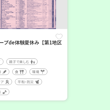
コープde体験夏休み【第1地区
親子で楽しむ
験
食
環境
ィア
平和・防災
楽