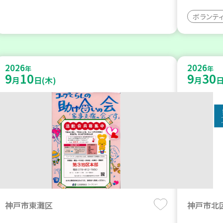
ボランテ
2026
2026
年
年
9
10
9
30
月
日(木)
月
日
神戸市東灘区
神戸市北