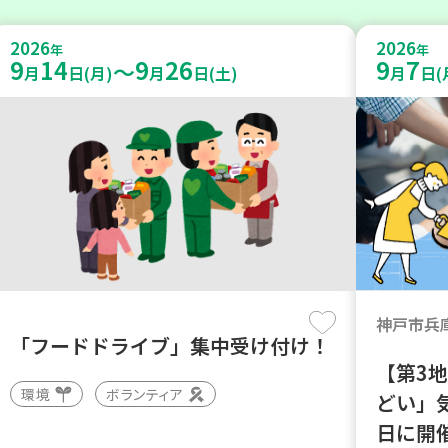
2026
2026
年
年
9
14
9
26
9
7
～
月
日(月)
月
日(土)
月
日(
神戸市兵
「フードドライブ」集中受け付け！
【第3
環境
ボランティア
どい」
日に開