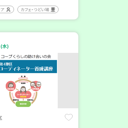
ィア
カフェ・つどい場
(水)
区