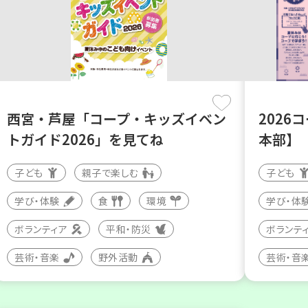
西宮・芦屋「コープ・キッズイベン
2026
トガイド2026」を見てね
本部】
子ども
親子で楽しむ
子ども
学び・体験
食
環境
学び・体
ボランティア
平和・防災
ボランテ
芸術・音楽
野外活動
芸術・音