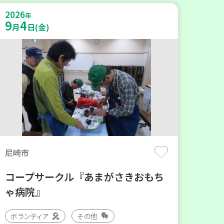
2026
年
9
4
月
日(金)
尼崎市
コープサークル『あまがさきおもち
ゃ病院』
ボランティア
その他