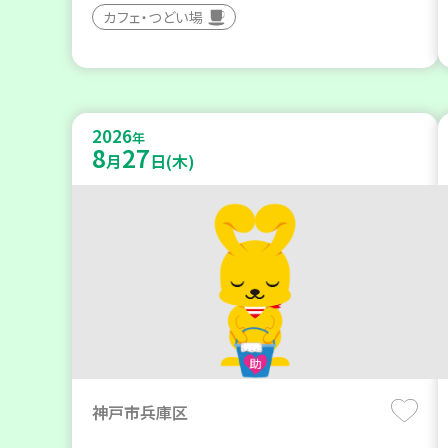
カフェ・つどい場
2026
年
8
27
月
日(木)
神戸市兵庫区