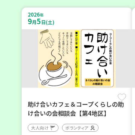
2026
年
9
5
月
日(土)
助け合いカフェ＆コープくらしの助
け合いの会相談会【第4地区】
大人向け
ボランティア