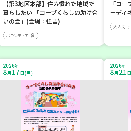
【第3地区本部】住み慣れた地域で
「コー
暮らしたい 「コープくらしの助け合
ーディ
いの会」(会場：住吉)
大人向け
ボランティア
2026
2026
年
年
8
17
8
21
月
日(月)
月
日