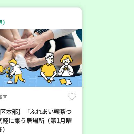
月)
庫区
地区本部】「ふれあい喫茶つ
気軽に集う居場所（第1月曜
催）