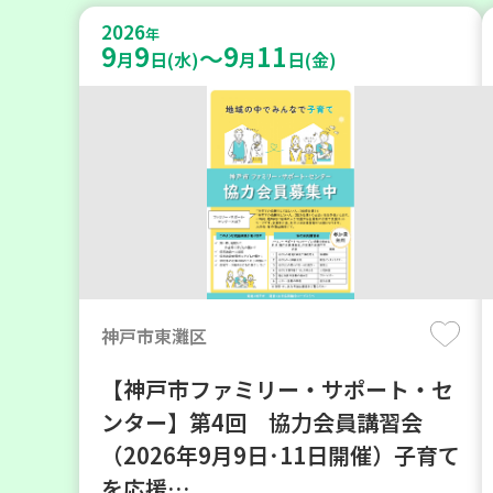
2026
年
9
9
9
11
～
月
日(水)
月
日(金)
神戸市東灘区
【神戸市ファミリー・サポート・セ
ンター】第4回 協力会員講習会
（2026年9月9日･11日開催）子育て
を応援…