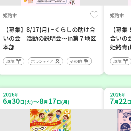
姫路市
姫路市
【募集】8/17(月) ~くらしの助け合
【募集！
いの会 活動の説明会～in第７地区
合いの
本部
姫路青
環境
ボランティア
その他
環境
2026
2026
年
年
6
30
8
17
7
22
～
月
日(火)
月
日(月)
月
日