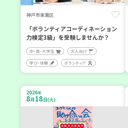
神戸市東灘区
「ボランティアコーディネーション
力検定3級」を受験しませんか？
中・高・大学生
大人向け
学び・体験
ボランティア
2026
年
8
18
月
日(火)