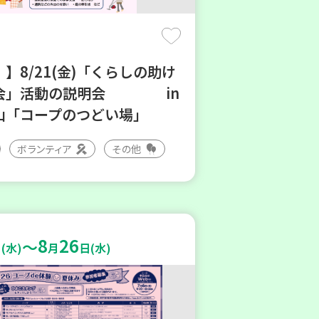
】8/21(金)「くらしの助け
会」活動の説明会 in
山「コープのつどい場」
ボランティア
その他
8
26
～
(水)
月
日(水)