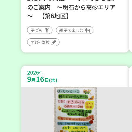
のご案内 ～明石から高砂エリア
～ 【第6地区】
子ども
親子で楽しむ
学び・体験
2026
年
9
16
月
日(水)