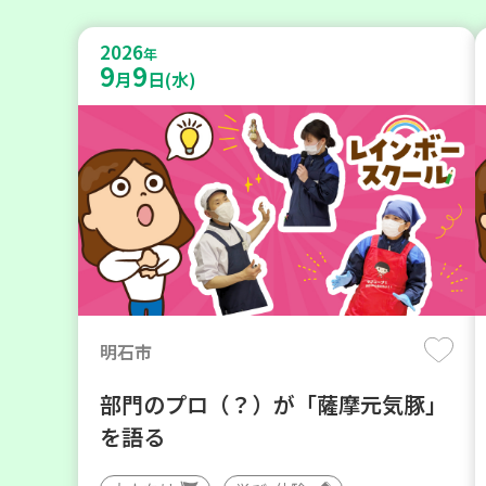
2026
年
9
9
月
日(水)
明石市
部門のプロ（？）が「薩摩元気豚」
を語る