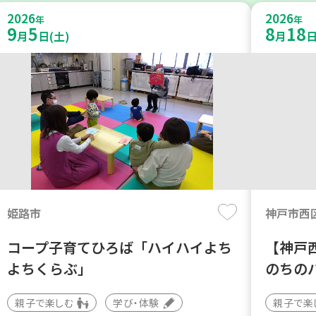
2026
2026
年
年
9
5
8
18
月
日(土)
月
日
姫路市
神戸市西
コープ子育てひろば「ハイハイよち
【神戸
よちくらぶ」
のちの
親子で楽しむ
学び・体験
親子で楽