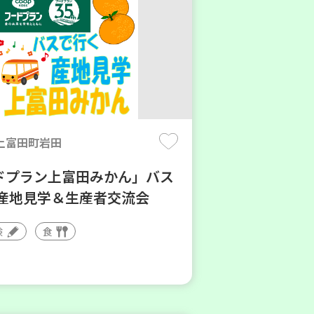
上富田町岩田
ドプラン上富田みかん」バス
 産地見学＆生産者交流会
験
食