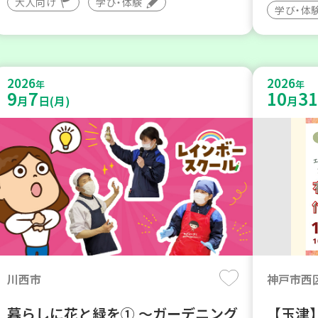
大人向け
学び・体験
学び・体
2026
2026
年
年
9
7
10
31
月
日(月)
月
川西市
神戸市西
暮らしに花と緑を① ～ガーデニング
【玉津