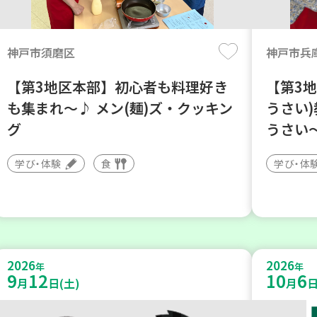
神戸市須磨区
神戸市兵
【第3地区本部】初心者も料理好き
【第3地
も集まれ～♪ メン(麺)ズ・クッキン
うさい
グ
うさい
学び・体験
食
学び・体
2026
2026
年
年
9
12
10
6
月
日(土)
月
日