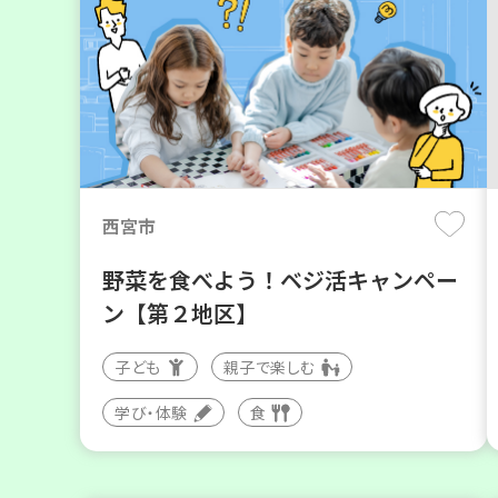
西宮市
野菜を食べよう！ベジ活キャンペー
ン【第２地区】
子ども
親子で楽しむ
学び・体験
食