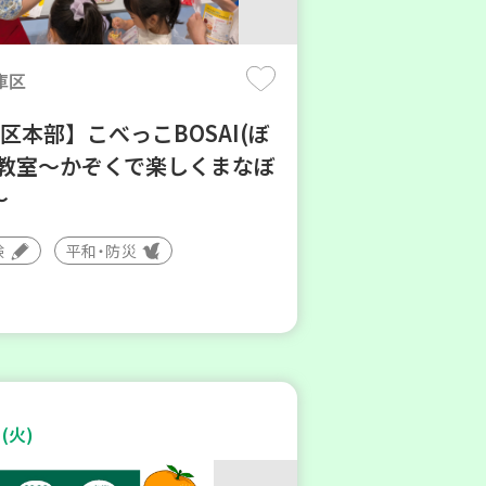
庫区
区本部】こべっこBOSAI(ぼ
)教室～かぞくで楽しくまなぼ
～
験
平和・防災
(火)