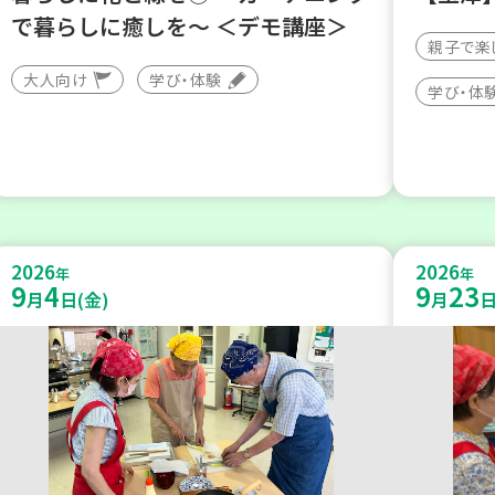
で暮らしに癒しを～ ＜デモ講座＞
親子で楽
大人向け
学び・体験
学び・体
2026
2026
年
年
9
4
9
23
月
日(金)
月
日