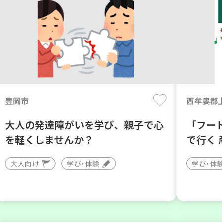
豊岡市
西牟婁郡
大人の発達障がいを学び、親子で心
「フー
を軽くしませんか？
で行く
大人向け
学び・体験
学び・体