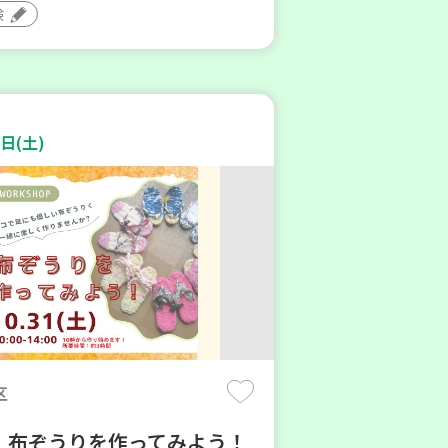
験
日(土)
区
】布ぞうりを作ってみよう！