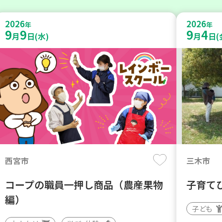
2026
2026
年
年
9
9
9
4
月
日(水)
月
日(
西宮市
三木市
コープの職員一押し商品（農産果物
子育て
編）
子ども