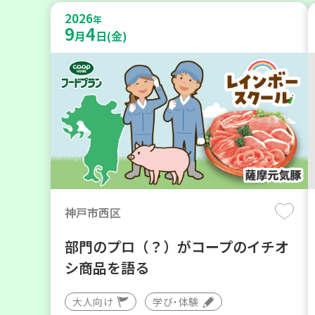
2026
年
9
4
月
日(金)
神戸市西区
部門のプロ（？）がコープのイチオ
シ商品を語る
大人向け
学び・体験