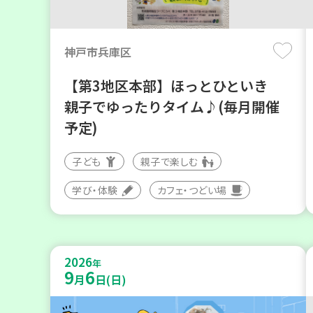
神戸市兵庫区
【第3地区本部】ほっとひといき
親子でゆったりタイム♪(毎月開催
予定)
子ども
親子で楽しむ
学び・体験
カフェ・つどい場
2026
年
9
6
月
日(日)