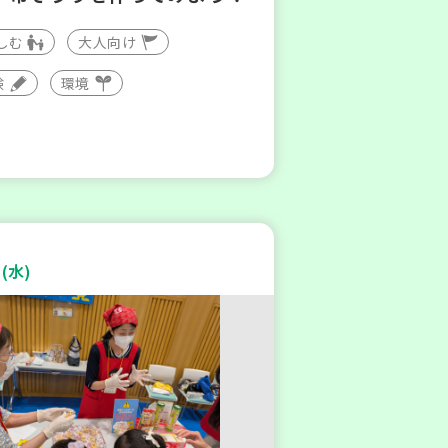
しむ
大人向け
験
環境
(水)