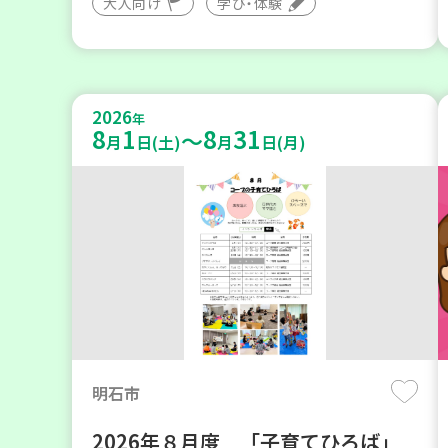
大人向け
学び・体験
2026
年
8
1
8
31
～
月
日(土)
月
日(月)
明石市
2026年８月度 「子育てひろば」