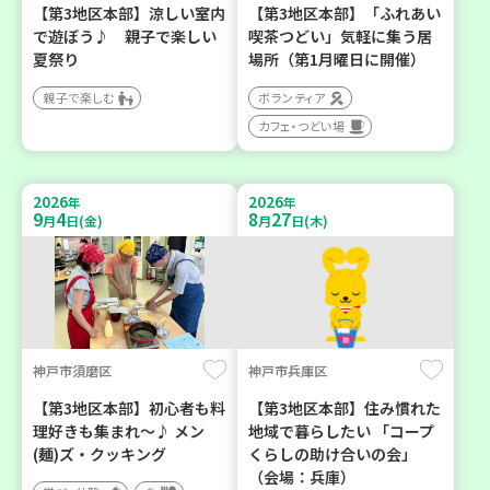
【第3地区本部】涼しい室内
【第3地区本部】「ふれあい
で遊ぼう♪ 親子で楽しい
喫茶つどい」気軽に集う居
夏祭り
場所（第1月曜日に開催）
親子で楽しむ
ボランティア
カフェ・つどい場
2026
2026
年
年
9
4
8
27
月
日(金)
月
日(木)
神戸市須磨区
神戸市兵庫区
【第3地区本部】初心者も料
【第3地区本部】住み慣れた
理好きも集まれ～♪ メン
地域で暮らしたい 「コープ
(麺)ズ・クッキング
くらしの助け合いの会」
（会場：兵庫）