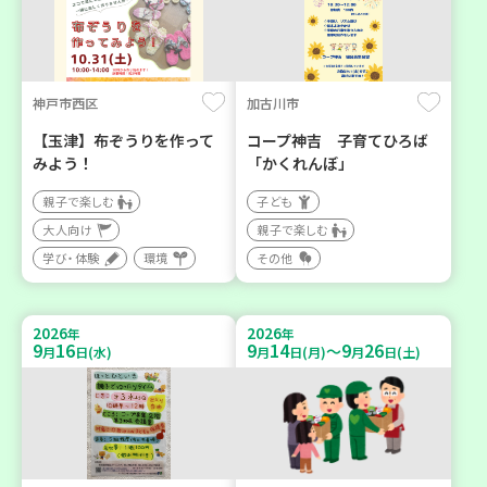
神戸市西区
加古川市
【玉津】布ぞうりを作って
コープ神吉 子育てひろば
みよう！
「かくれんぼ」
親子で楽しむ
子ども
大人向け
親子で楽しむ
学び・体験
環境
その他
2026
2026
年
年
9
16
9
14
9
26
～
月
日(水)
月
日(月)
月
日(土)