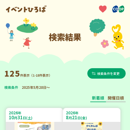
検索結果
125
検索条件を変更
件表示（1-18件表示）
検索条件
2025年5月28日～
新着順
開催日順
2026
2026
年
年
10
31
8
21
月
日(土)
月
日(金)