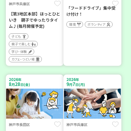
神戸市兵庫区
「フードドライブ」集中受
【第3地区本部】ほっとひと
け付け！
いき 親子でゆったりタイ
環境
ボランティア
ム♪(毎月開催予定)
子ども
親子で楽しむ
学び・体験
カフェ・つどい場
2026
2026
年
年
8
28
9
7
月
日(金)
月
日(月)
神戸市長田区
神戸市兵庫区