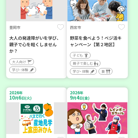
豊岡市
西宮市
大人の発達障がいを学び、
野菜を食べよう！ベジ活キ
親子で心を軽くしません
ャンペーン【第２地区】
か？
子ども
大人向け
親子で楽しむ
学び・体験
学び・体験
食
2026
2026
年
年
10
6
9
4
月
日(火)
月
日(金)