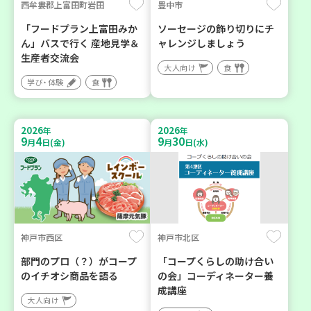
西牟婁郡上富田町岩田
豊中市
「フードプラン上富田みか
ソーセージの飾り切りにチ
ん」バスで行く 産地見学＆
ャレンジしましょう
生産者交流会
大人向け
食
学び・体験
食
2026
2026
年
年
9
4
9
30
月
日(金)
月
日(水)
神戸市西区
神戸市北区
部門のプロ（？）がコープ
「コープくらしの助け合い
のイチオシ商品を語る
の会」コーディネーター養
成講座
大人向け