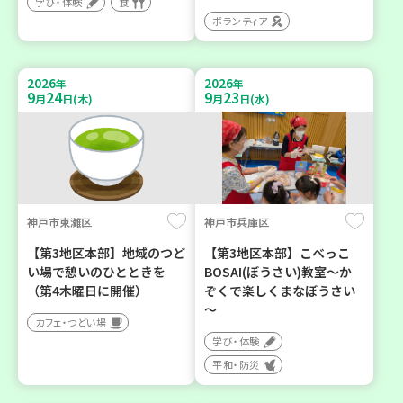
学び・体験
食
ボランティア
2026
2026
年
年
9
24
9
23
月
日(木)
月
日(水)
神戸市東灘区
神戸市兵庫区
【第3地区本部】地域のつど
【第3地区本部】こべっこ
い場で憩いのひとときを
BOSAI(ぼうさい)教室～か
（第4木曜日に開催）
ぞくで楽しくまなぼうさい
～
カフェ・つどい場
学び・体験
平和・防災