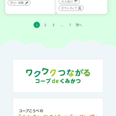
大人向け
学び・体験
ボランティア
1
2
3
7
次へ
…