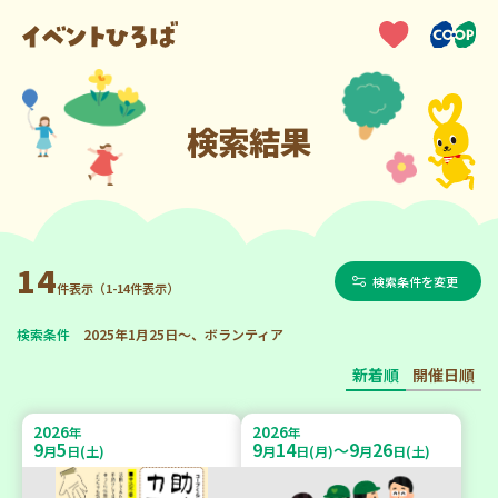
検索結果
14
検索条件を変更
件表示（1-14件表示）
検索条件
2025年1月25日～、ボランティア
新着順
開催日順
2026
2026
年
年
9
5
9
14
9
26
～
月
日(土)
月
日(月)
月
日(土)