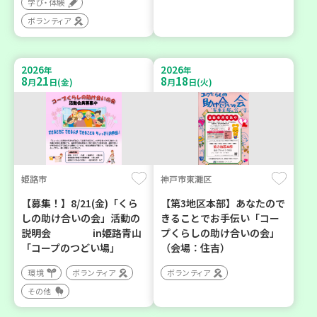
学び・体験
ボランティア
2026
2026
年
年
8
21
8
18
月
日(金)
月
日(火)
姫路市
神戸市東灘区
【募集！】8/21(金)「くら
【第3地区本部】あなたので
しの助け合いの会」活動の
きることでお手伝い「コー
説明会 in姫路青山
プくらしの助け合いの会」
「コープのつどい場」
（会場：住吉）
環境
ボランティア
ボランティア
その他