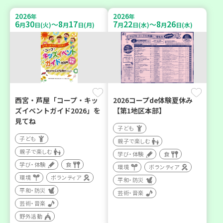
2026
2026
年
年
6
30
8
17
7
22
8
26
～
～
月
日(火)
月
日(月)
月
日(水)
月
日(水)
西宮・芦屋「コープ・キッ
2026コープde体験夏休み
ズイベントガイド2026」を
【第1地区本部】
見てね
子ども
子ども
親子で楽しむ
親子で楽しむ
学び・体験
食
学び・体験
食
環境
ボランティア
環境
ボランティア
平和・防災
平和・防災
芸術・音楽
芸術・音楽
野外活動