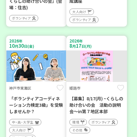
くらしの助け合いの会」(会
成講座
場：住吉)
大人向け
ボランティア
ボランティア
2026
2026
年
年
10
30
8
17
月
日(金)
月
日(月)
神戸市東灘区
姫路市
「ボランティアコーディネ
【募集】8/17(月) ~くらしの
ーション力検定3級」を受験
助け合いの会 活動の説明
しませんか？
会～in第７地区本部
中・高・大学生
環境
ボランティア
大人向け
その他