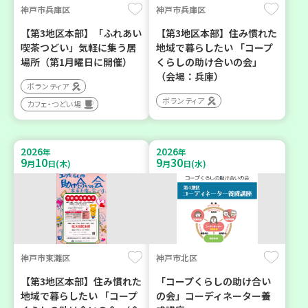
神戸市兵庫区
神戸市兵庫区
【第3地区本部】「ふれあい
【第3地区本部】住み慣れた
喫茶つどい」気軽に集う居
地域で暮らしたい 「コープ
場所（第1月曜日に開催）
くらしの助け合いの会」
（会場：兵庫）
ボランティア
ボランティア
カフェ・つどい場
2026
2026
年
年
9
10
9
30
月
日(木)
月
日(水)
神戸市東灘区
神戸市北区
【第3地区本部】住み慣れた
「コープくらしの助け合い
地域で暮らしたい 「コープ
の会」コーディネーター養