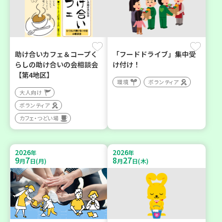
助け合いカフェ＆コープく
「フードドライブ」集中受
らしの助け合いの会相談会
け付け！
【第4地区】
環境
ボランティア
大人向け
ボランティア
カフェ・つどい場
2026
2026
年
年
9
7
8
27
月
日(月)
月
日(木)