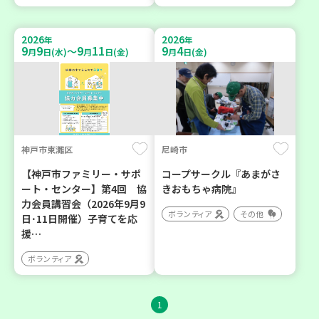
2026
2026
年
年
9
9
9
11
9
4
～
月
日(水)
月
日(金)
月
日(金)
神戸市東灘区
尼崎市
【神戸市ファミリー・サポ
コープサークル『あまがさ
ート・センター】第4回 協
きおもちゃ病院』
力会員講習会（2026年9月9
ボランティア
その他
日･11日開催）子育てを応
援…
ボランティア
1