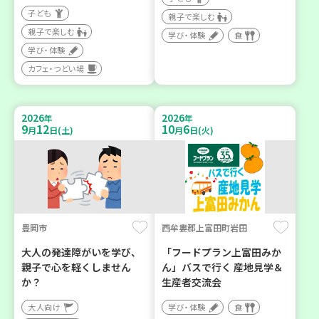
子ども
親子で楽しむ
親子で楽しむ
学び・体験
食
学び・体験
カフェ・つどい場
2026
2026
年
年
9
12
10
6
月
日(土)
月
日(火)
豊岡市
西牟婁郡上富田町岩田
大人の発達障がいを学び、
「フードプラン上富田みか
親子で心を軽くしません
ん」バスで行く 産地見学＆
か？
生産者交流会
大人向け
学び・体験
食