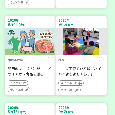
学び・体験
2026
2026
年
年
9
4
9
5
月
日(金)
月
日(土)
神戸市西区
姫路市
部門のプロ（？）がコープ
コープ子育てひろば「ハイ
のイチオシ商品を語る
ハイよちよちくらぶ」
大人向け
親子で楽しむ
学び・体験
学び・体験
2026
2026
年
年
8
18
9
2
月
日(火)
月
日(水)