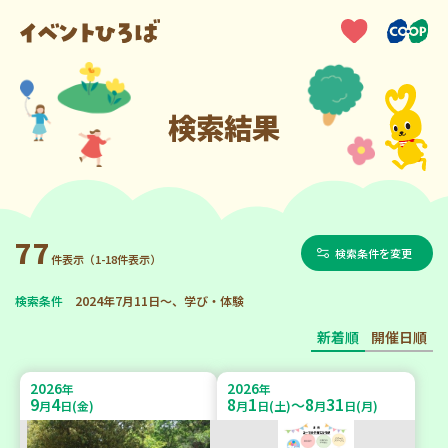
検索結果
77
検索条件を変更
件表示（1-18件表示）
検索条件
2024年7月11日～、学び・体験
新着順
開催日順
2026
2026
年
年
9
4
8
1
8
31
～
月
日(金)
月
日(土)
月
日(月)