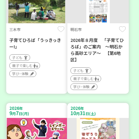
三木市
明石市
子育てひろば「うっきっき
2026年８月度 「子育てひ
ー!」
ろば」のご案内 ～明石か
ら高砂エリア～ 【第6地
子ども
区】
親子で楽しむ
子ども
学び・体験
親子で楽しむ
学び・体験
2026
2026
年
年
9
7
10
31
月
日(月)
月
日(土)