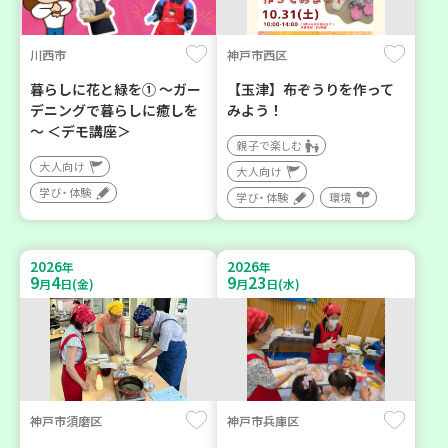
川西市
神戸市西区
暮らしに花と緑を① ～ガー
【玉津】布ぞうりを作って
デニングで暮らしに癒しを
みよう！
～ ＜デモ講座＞
親子で楽しむ
大人向け
大人向け
学び・体験
学び・体験
環境
2026
2026
年
年
9
4
9
23
月
日(金)
月
日(水)
神戸市須磨区
神戸市兵庫区