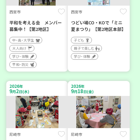
西宮市
西宮市
平和を考える会 メンバー
つどい場CO・KOで「ミニ
募集中！【第2地区】
夏まつり」【第2地区本部】
中・高・大学生
子ども
大人向け
親子で楽しむ
学び・体験
学び・体験
平和・防災
2026
2026
年
年
9
2
9
18
月
日(水)
月
日(金)
尼崎市
尼崎市