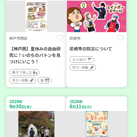
神戸市西区
尼崎市
【神戸西】夏休みの自由研
尼崎市の防災について
究に！いのちのバトンを見
大人向け
つけにいこう！
学び・体験
親子で楽しむ
学び・体験
食
2026
2026
年
年
9
30
8
11
月
日(水)
月
日(火)