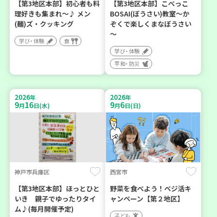
【第3地区本部】初心者も料
【第3地区本部】こべっこ
理好きも集まれ～♪ メン
BOSAI(ぼうさい)教室～か
(麺)ズ・クッキング
ぞくで楽しくまなぼうさい
～
学び・体験
食
学び・体験
平和・防災
2026
2026
年
年
9
16
9
6
月
日(水)
月
日(日)
神戸市兵庫区
西宮市
【第3地区本部】ほっとひと
野菜を食べよう！ベジ活キ
いき 親子でゆったりタイ
ャンペーン【第２地区】
ム♪(毎月開催予定)
子ども