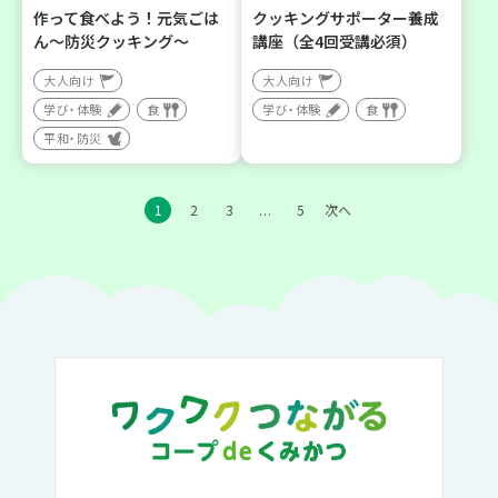
作って食べよう！元気ごは
クッキングサポーター養成
ん～防災クッキング～
講座（全4回受講必須）
大人向け
大人向け
学び・体験
食
学び・体験
食
平和・防災
1
2
3
5
次へ
…