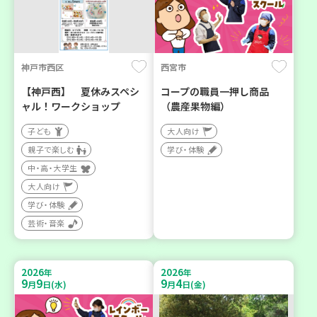
神戸市西区
西宮市
【神戸西】 夏休みスペシ
コープの職員一押し商品
ャル！ワークショップ
（農産果物編）
子ども
大人向け
親子で楽しむ
学び・体験
中・高・大学生
大人向け
学び・体験
芸術・音楽
2026
2026
年
年
9
9
9
4
月
日(水)
月
日(金)