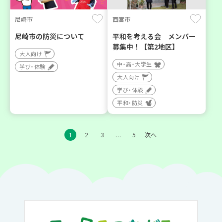
尼崎市
西宮市
尼崎市の防災について
平和を考える会 メンバー
募集中！【第2地区】
大人向け
中・高・大学生
学び・体験
大人向け
学び・体験
平和・防災
1
2
3
5
次へ
…