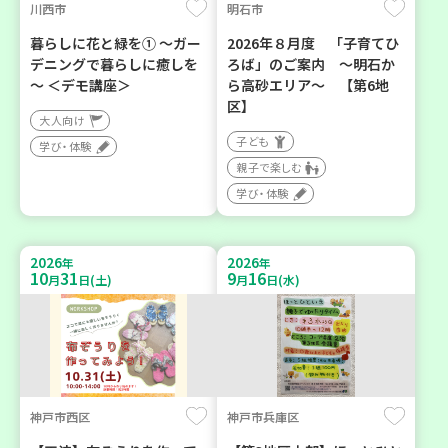
川西市
明石市
暮らしに花と緑を① ～ガー
2026年８月度 「子育てひ
デニングで暮らしに癒しを
ろば」のご案内 ～明石か
～ ＜デモ講座＞
ら高砂エリア～ 【第6地
区】
大人向け
子ども
学び・体験
親子で楽しむ
学び・体験
2026
2026
年
年
10
31
9
16
月
日(土)
月
日(水)
神戸市西区
神戸市兵庫区