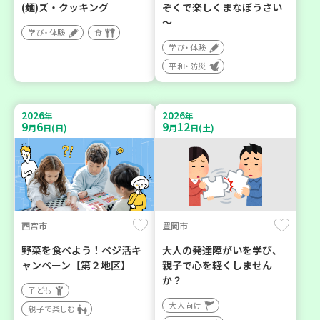
(麺)ズ・クッキング
ぞくで楽しくまなぼうさい
～
学び・体験
食
学び・体験
平和・防災
2026
2026
年
年
9
6
9
12
月
日(日)
月
日(土)
西宮市
豊岡市
野菜を食べよう！ベジ活キ
大人の発達障がいを学び、
ャンペーン【第２地区】
親子で心を軽くしません
か？
子ども
大人向け
親子で楽しむ