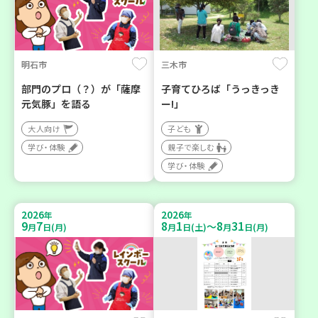
明石市
三木市
部門のプロ（？）が「薩摩
子育てひろば「うっきっき
元気豚」を語る
ー!」
大人向け
子ども
学び・体験
親子で楽しむ
学び・体験
2026
2026
年
年
9
7
8
1
8
31
～
月
日(月)
月
日(土)
月
日(月)