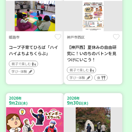
姫路市
神戸市西区
コープ子育てひろば「ハイ
【神戸西】夏休みの自由研
ハイよちよちくらぶ」
究に！いのちのバトンを見
つけにいこう！
親子で楽しむ
親子で楽しむ
学び・体験
学び・体験
食
2026
2026
年
年
9
2
9
30
月
日(水)
月
日(水)