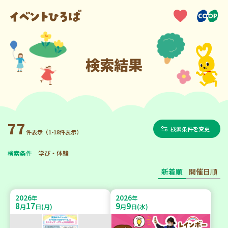
検索結果
77
検索条件を変更
件表示（1-18件表示）
検索条件
学び・体験
新着順
開催日順
2026
2026
年
年
8
17
9
9
月
日(月)
月
日(水)