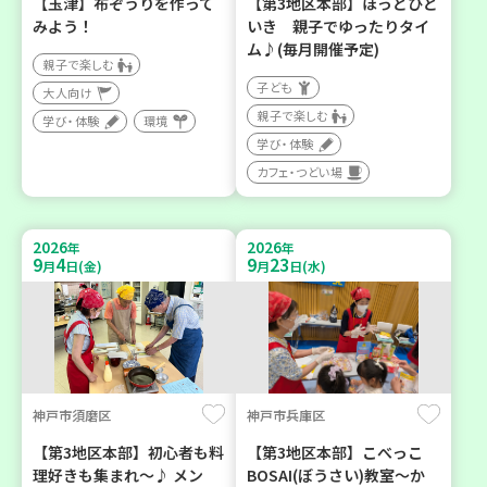
【玉津】布ぞうりを作って
【第3地区本部】ほっとひと
みよう！
いき 親子でゆったりタイ
ム♪(毎月開催予定)
親子で楽しむ
子ども
大人向け
親子で楽しむ
学び・体験
環境
学び・体験
カフェ・つどい場
2026
2026
年
年
9
4
9
23
月
日(金)
月
日(水)
神戸市須磨区
神戸市兵庫区
【第3地区本部】初心者も料
【第3地区本部】こべっこ
理好きも集まれ～♪ メン
BOSAI(ぼうさい)教室～か