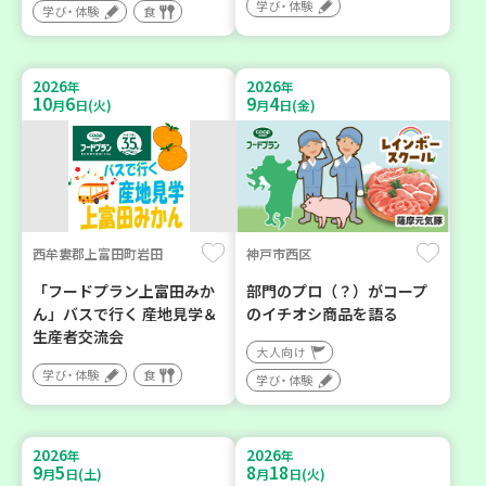
学び・体験
学び・体験
食
2026
2026
年
年
10
6
9
4
月
日(火)
月
日(金)
西牟婁郡上富田町岩田
神戸市西区
「フードプラン上富田みか
部門のプロ（？）がコープ
ん」バスで行く 産地見学＆
のイチオシ商品を語る
生産者交流会
大人向け
学び・体験
食
学び・体験
2026
2026
年
年
9
5
8
18
月
日(土)
月
日(火)