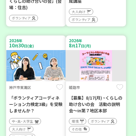
くらしの助け合いの会」(会
成講座
場：住吉)
大人向け
ボランティア
ボランティア
2026
2026
年
年
10
30
8
17
月
日(金)
月
日(月)
神戸市東灘区
姫路市
「ボランティアコーディネ
【募集】8/17(月) ~くらしの
ーション力検定3級」を受験
助け合いの会 活動の説明
しませんか？
会～in第７地区本部
中・高・大学生
環境
ボランティア
大人向け
その他