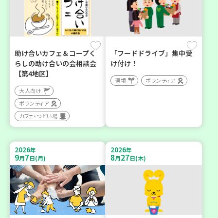
助け合いカフェ＆コープく
「フードドライブ」集中受
らしの助け合いの会相談会
け付け！
【第4地区】
環境
ボランティア
大人向け
ボランティア
カフェ・つどい場
2026
2026
年
年
9
7
8
27
月
日(月)
月
日(木)