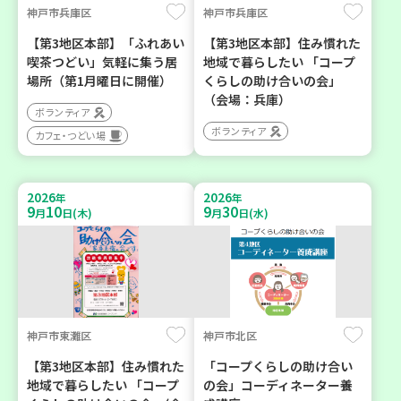
神戸市兵庫区
神戸市兵庫区
【第3地区本部】「ふれあい
【第3地区本部】住み慣れた
喫茶つどい」気軽に集う居
地域で暮らしたい 「コープ
場所（第1月曜日に開催）
くらしの助け合いの会」
（会場：兵庫）
ボランティア
ボランティア
カフェ・つどい場
2026
2026
年
年
9
10
9
30
月
日(木)
月
日(水)
神戸市東灘区
神戸市北区
【第3地区本部】住み慣れた
「コープくらしの助け合い
地域で暮らしたい 「コープ
の会」コーディネーター養