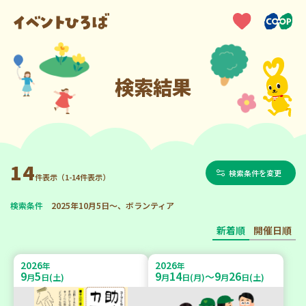
検索結果
14
検索条件を変更
件表示（1-14件表示）
検索条件
2025年10月5日～、ボランティア
新着順
開催日順
2026
2026
年
年
9
5
9
14
9
26
～
月
日(土)
月
日(月)
月
日(土)