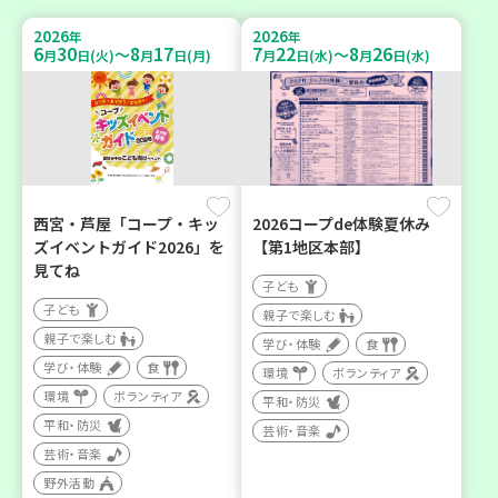
2026
2026
年
年
6
30
8
17
7
22
8
26
～
～
月
日(火)
月
日(月)
月
日(水)
月
日(水)
西宮・芦屋「コープ・キッ
2026コープde体験夏休み
ズイベントガイド2026」を
【第1地区本部】
見てね
子ども
子ども
親子で楽しむ
親子で楽しむ
学び・体験
食
学び・体験
食
環境
ボランティア
環境
ボランティア
平和・防災
平和・防災
芸術・音楽
芸術・音楽
野外活動