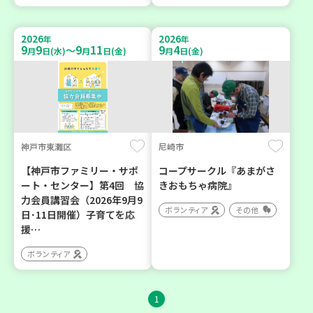
2026
2026
年
年
9
9
9
11
9
4
～
月
日(水)
月
日(金)
月
日(金)
神戸市東灘区
尼崎市
【神戸市ファミリー・サポ
コープサークル『あまがさ
ート・センター】第4回 協
きおもちゃ病院』
力会員講習会（2026年9月9
ボランティア
その他
日･11日開催）子育てを応
援…
ボランティア
1