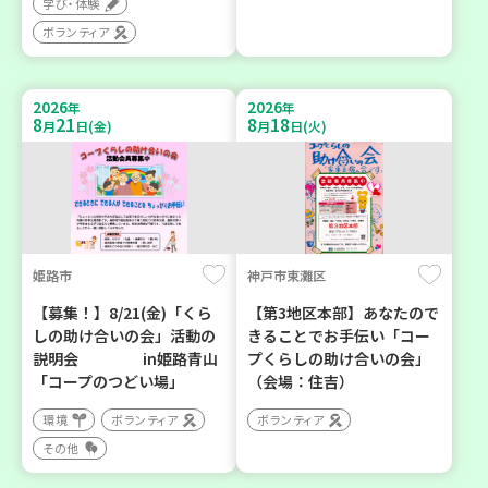
学び・体験
ボランティア
2026
2026
年
年
8
21
8
18
月
日(金)
月
日(火)
姫路市
神戸市東灘区
【募集！】8/21(金)「くら
【第3地区本部】あなたので
しの助け合いの会」活動の
きることでお手伝い「コー
説明会 in姫路青山
プくらしの助け合いの会」
「コープのつどい場」
（会場：住吉）
環境
ボランティア
ボランティア
その他