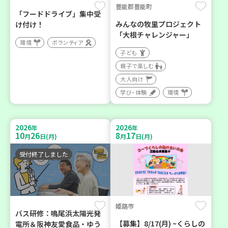
豊能郡豊能町
「フードドライブ」集中受
みんなの牧里プロジェクト
け付け！
「大根チャレンジャー」
環境
ボランティア
子ども
親子で楽しむ
大人向け
学び・体験
環境
2026
2026
年
年
10
26
8
17
月
日(月)
月
日(月)
受付終了しました
姫路市
バス研修：鳴尾浜太陽光発
【募集】8/17(月) ~くらしの
電所＆阪神友愛食品・ゆう