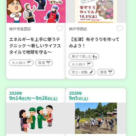
神戸市長田区
神戸市西区
エネルギーを上手に使うテ
【玉津】布ぞうりを作って
クニック ～新しいライフス
みよう！
タイルで地球を守る～
親子で楽しむ
大人向け
環境
大人向け
学び・体験
環境
2026
2026
年
年
9
14
9
26
9
5
～
月
日(月)
月
日(土)
月
日(土)