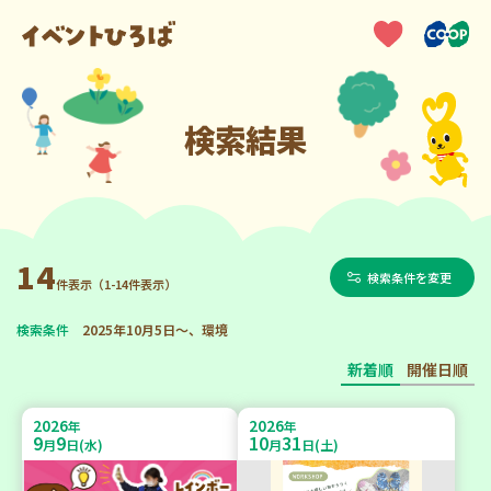
検索結果
14
検索条件を変更
件表示（1-14件表示）
検索条件
2025年10月5日～、環境
新着順
開催日順
2026
2026
年
年
9
9
10
31
月
日(水)
月
日(土)