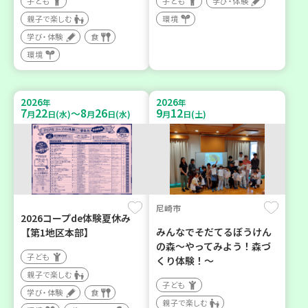
子ども
子ども
学び・体験
親子で楽しむ
環境
学び・体験
食
環境
2026
2026
年
年
7
22
8
26
9
12
～
月
日(水)
月
日(水)
月
日(土)
尼崎市
2026コープde体験夏休み
みんなでそだてるぼうけん
【第1地区本部】
の森～やってみよう！森づ
子ども
くり体験！～
親子で楽しむ
子ども
学び・体験
食
親子で楽しむ