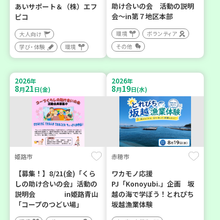
助け合いの会 活動の説明
あいサポート＆（株）エフ
会～in第７地区本部
ピコ
環境
ボランティア
大人向け
その他
学び・体験
環境
2026
2026
年
年
8
21
8
19
月
日(金)
月
日(水)
姫路市
赤穂市
【募集！】8/21(金)「くら
ワカモノ応援
しの助け合いの会」活動の
PJ「Konoyubi.」企画 坂
説明会 in姫路青山
越の海で学ぼう！とれぴち
「コープのつどい場」
坂越漁業体験