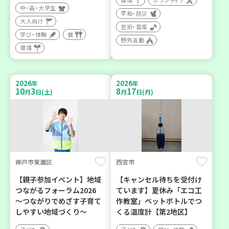
環境
ボランティア
中・高・大学生
平和・防災
大人向け
芸術・音楽
学び・体験
食
野外活動
環境
2026
2026
年
年
10
3
8
17
月
日(土)
月
日(月)
神戸市東灘区
西宮市
【親子参加イベント】地域
【キャンセル待ちを受付け
つながるフォーラム2026
ています】夏休み「エコ工
～つながりでめざす子育て
作教室」ペットボトルでつ
しやすい地域づくり～
くる温度計【第2地区】