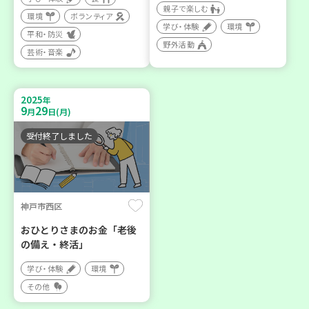
親子で楽しむ
環境
ボランティア
学び・体験
環境
平和・防災
野外活動
芸術・音楽
2025
年
9
29
月
日(月)
受付終了しました
神戸市西区
おひとりさまのお金「老後
の備え・終活」
学び・体験
環境
その他