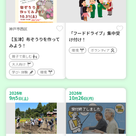
神戸市西区
「フードドライブ」集中受
【玉津】布ぞうりを作って
け付け！
みよう！
環境
ボランティア
親子で楽しむ
大人向け
学び・体験
環境
2026
2026
年
年
9
5
10
26
月
日(土)
月
日(月)
受付終了しました