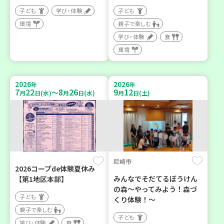
子ども
学び・体験
子ども
環境
親子で楽しむ
学び・体験
食
環境
2026
2026
年
年
7
22
8
26
9
12
～
月
日(水)
月
日(水)
月
日(土)
尼崎市
2026コープde体験夏休み
みんなでそだてるぼうけん
【第1地区本部】
の森～やってみよう！森づ
子ども
くり体験！～
親子で楽しむ
子ども
学び・体験
食