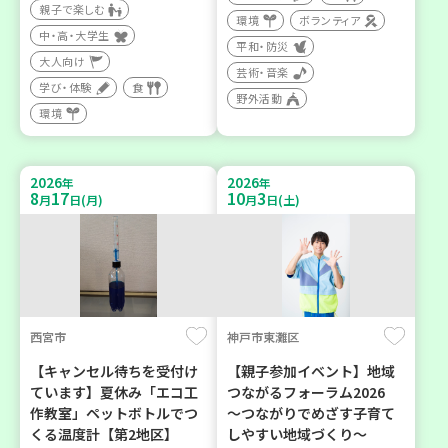
親子で楽しむ
環境
ボランティア
中・高・大学生
平和・防災
大人向け
芸術・音楽
学び・体験
食
野外活動
環境
2026
2026
年
年
8
17
10
3
月
日(月)
月
日(土)
西宮市
神戸市東灘区
【キャンセル待ちを受付け
【親子参加イベント】地域
ています】夏休み「エコ工
つながるフォーラム2026
作教室」ペットボトルでつ
～つながりでめざす子育て
くる温度計【第2地区】
しやすい地域づくり～