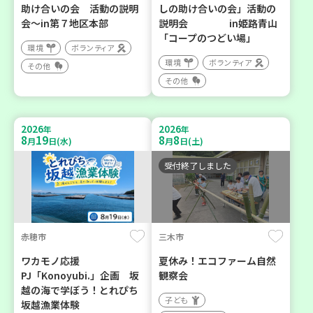
助け合いの会 活動の説明
しの助け合いの会」活動の
会～in第７地区本部
説明会 in姫路青山
「コープのつどい場」
環境
ボランティア
環境
ボランティア
その他
その他
2026
2026
年
年
8
19
8
8
月
日(水)
月
日(土)
受付終了しました
赤穂市
三木市
ワカモノ応援
夏休み！エコファーム自然
PJ「Konoyubi.」企画 坂
観察会
越の海で学ぼう！とれぴち
子ども
坂越漁業体験