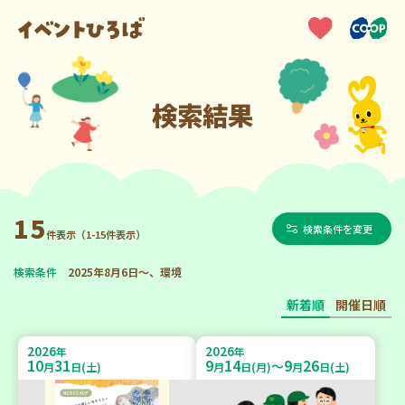
検索結果
15
検索条件を変更
件表示（1-15件表示）
検索条件
2025年8月6日～、環境
新着順
開催日順
2026
2026
年
年
10
31
9
14
9
26
～
月
日(土)
月
日(月)
月
日(土)