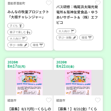
豊能郡豊能町
バス研修：鳴尾浜太陽光発
みんなの牧里プロジェクト
電所＆阪神友愛食品・ゆう
「大根チャレンジャー」
あいサポート＆（株）エフ
ピコ
子ども
大人向け
親子で楽しむ
学び・体験
環境
大人向け
学び・体験
環境
2026
2026
年
年
8
17
8
21
月
日(月)
月
日(金)
姫路市
姫路市
【募集】8/17(月) ~くらしの
【募集！】8/21(金)「くら