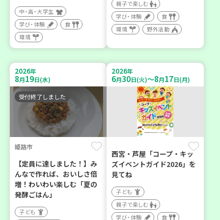
親子で楽しむ
中・高・大学生
学び・体験
食
学び・体験
食
環境
野外活動
環境
2026
2026
年
年
8
19
6
30
8
17
～
月
日(水)
月
日(火)
月
日(月)
受付終了しました
姫路市
西宮・芦屋「コープ・キッ
【定員に達しました！】み
ズイベントガイド2026」を
んなで作れば、おいしさ倍
見てね
増！わいわい楽しむ「夏の
子ども
発酵ごはん」
親子で楽しむ
子ども
学び・体験
食