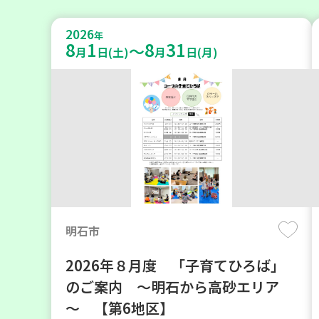
2026
年
8
1
8
31
～
月
日(土)
月
日(月)
明石市
2026年８月度 「子育てひろば」
のご案内 ～明石から高砂エリア
～ 【第6地区】