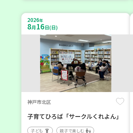
2026
年
8
16
月
日(日)
神戸市北区
子育てひろば「サークルくれよん」
子ども
親子で楽しむ