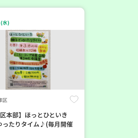
(水)
庫区
地区本部】ほっとひといき
ゆったりタイム♪(毎月開催