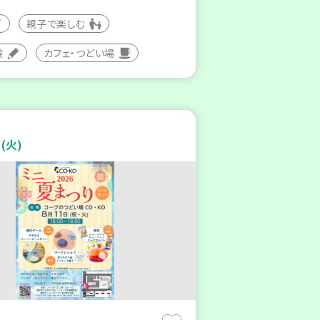
親子で楽しむ
験
カフェ・つどい場
(火)