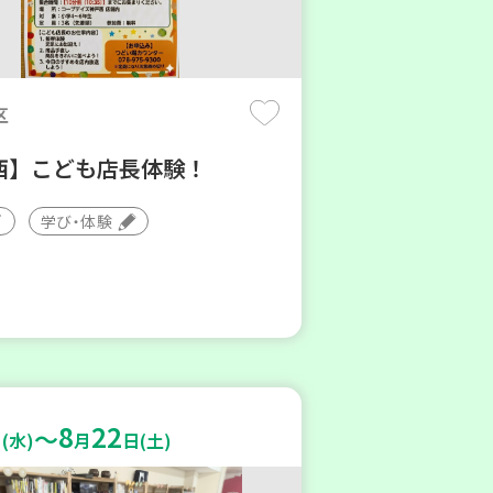
区
西】こども店長体験！
学び・体験
8
22
～
(水)
月
日(土)