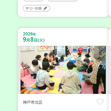
学び・体験
2026
年
9
8
月
日(火)
神戸市北区