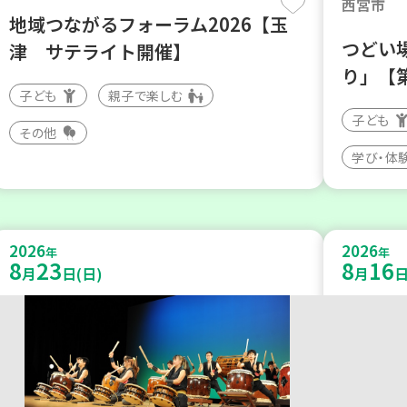
西宮市
地域つながるフォーラム2026【玉
つどい
津 サテライト開催】
り」【
子ども
親子で楽しむ
子ども
その他
学び・体
2026
2026
年
年
8
23
8
16
月
日(日)
月
日