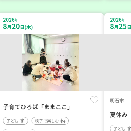
2026
2026
年
年
8
20
8
25
月
日(木)
月
日
明石市
子育てひろば「ままここ」
夏休み
子ども
親子で楽しむ
子ども