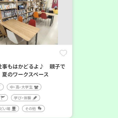
仕事もはかどるよ♪ 親子で
！夏のワークスペース
中・高・大学生
学び・体験
つどい場
その他