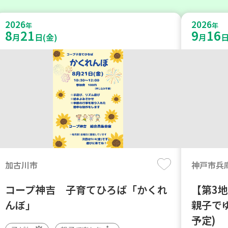
2026
2026
年
年
8
21
9
16
月
日(金)
月
日
加古川市
神戸市兵
コープ神吉 子育てひろば「かくれ
【第3
んぼ」
親子で
予定)