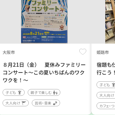
大阪市
姫路市
８月21日（金） 夏休みファミリー
宿題も
コンサート～この夏いちばんのワク
行こう
ワクを！～
子ども
子ども
親子で楽しむ
大人向け
大人向け
芸術・音楽
カフェ・