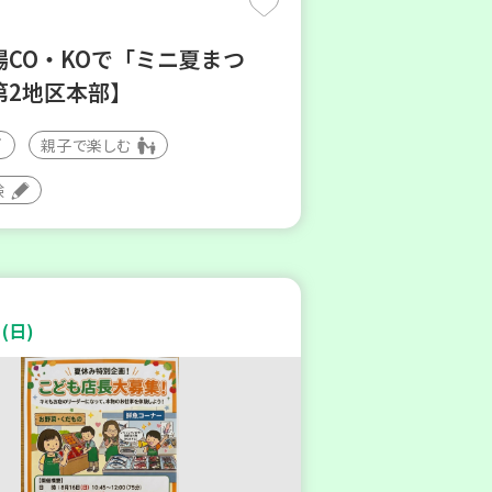
場CO・KOで「ミニ夏まつ
第2地区本部】
親子で楽しむ
験
(日)