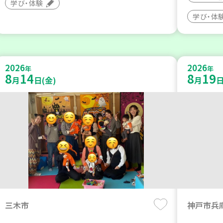
学び・体験
学び・体
2026
2026
年
年
8
14
8
19
月
日(金)
月
日
三木市
神戸市兵