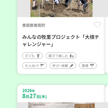
豊能郡豊能町
みんなの牧里プロジェクト「大根チ
ャレンジャー」
子ども
親子で楽しむ
大人向け
学び・体験
環境
2026
年
8
27
月
日(木)