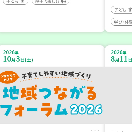
子ども
親子で楽しむ
子ども
学び・体
2026
2026
年
年
10
3
8
11
月
日(土)
月
日