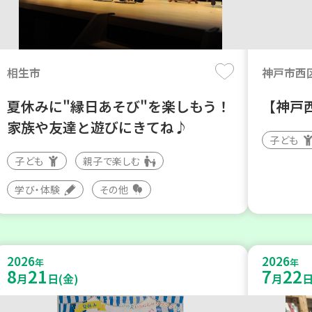
相生市
神戸市西
夏休みに"縁日あそび"を楽しもう！
【神戸
家族や友達と遊びにきてね♪
子ども
子ども
親子で楽しむ
学び・体験
その他
2026
2026
年
年
8
21
7
22
月
日(金)
月
日