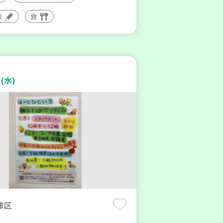
験
食
(水)
庫区