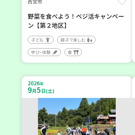
西宮市
野菜を食べよう！ベジ活キャンペー
ン【第２地区】
子ども
親子で楽しむ
学び・体験
食
2026
年
9
5
月
日(土)