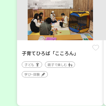
子育てひろば「こころん」
子ども
親子で楽しむ
学び・体験