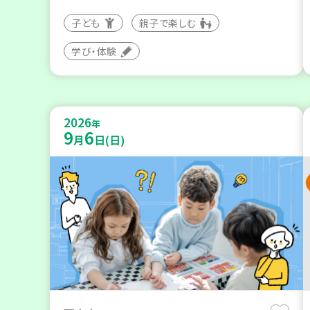
子ども
親子で楽しむ
学び・体験
2026
年
9
6
月
日(日)