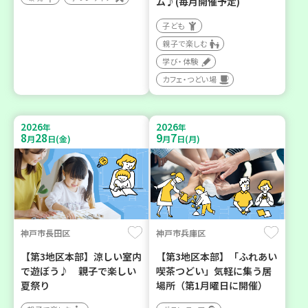
ム♪(毎月開催予定)
子ども
親子で楽しむ
学び・体験
カフェ・つどい場
2026
2026
年
年
8
28
9
7
月
日(金)
月
日(月)
神戸市長田区
神戸市兵庫区
【第3地区本部】涼しい室内
【第3地区本部】「ふれあい
で遊ぼう♪ 親子で楽しい
喫茶つどい」気軽に集う居
夏祭り
場所（第1月曜日に開催）