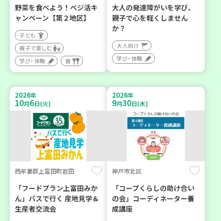
野菜を食べよう！ベジ活キ
大人の発達障がいを学び、
ャンペーン【第２地区】
親子で心を軽くしません
か？
子ども
大人向け
親子で楽しむ
学び・体験
学び・体験
食
2026
2026
年
年
10
6
9
30
月
日(火)
月
日(水)
西牟婁郡上富田町岩田
神戸市北区
「フードプラン上富田みか
「コープくらしの助け合い
ん」バスで行く 産地見学＆
の会」コーディネーター養
生産者交流会
成講座