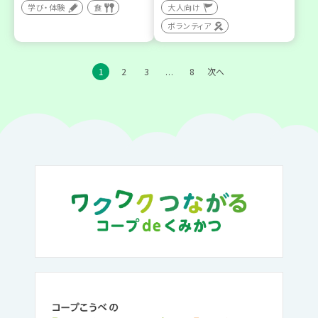
学び・体験
食
大人向け
ボランティア
1
2
3
8
次へ
…