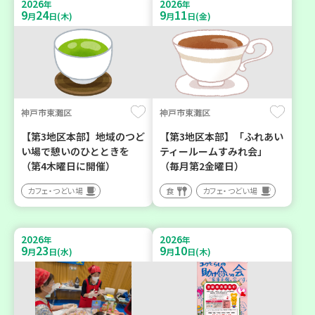
2026
2026
年
年
9
24
9
11
月
日(木)
月
日(金)
神戸市東灘区
神戸市東灘区
【第3地区本部】地域のつど
【第3地区本部】「ふれあい
い場で憩いのひとときを
ティールームすみれ会」
（第4木曜日に開催）
（毎月第2金曜日）
カフェ・つどい場
食
カフェ・つどい場
2026
2026
年
年
9
23
9
10
月
日(水)
月
日(木)