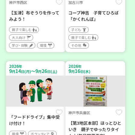
神戸市西区
加古川市
【玉津】布ぞうりを作って
コープ神吉 子育てひろば
みよう！
「かくれんぼ」
親子で楽しむ
子ども
大人向け
親子で楽しむ
学び・体験
環境
その他
2026
2026
年
年
9
14
9
26
9
16
～
月
日(月)
月
日(土)
月
日(水)
神戸市兵庫区
「フードドライブ」集中受
【第3地区本部】ほっとひと
け付け！
いき 親子でゆったりタイ
環境
ボランティア