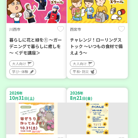
川西市
西宮市
暮らしに花と緑を① ～ガー
チャレンジ！ローリングス
デニングで暮らしに癒しを
トック ～いつもの食材で備
～ ＜デモ講座＞
えよう～
大人向け
大人向け
学び・体験
平和・防災
2026
2026
年
年
10
31
8
21
月
日(土)
月
日(金)