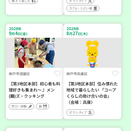
親子で楽しむ
ボランティア
カフェ・つどい場
2026
2026
年
年
9
4
8
27
月
日(金)
月
日(木)
神戸市須磨区
神戸市兵庫区
【第3地区本部】初心者も料
【第3地区本部】住み慣れた
理好きも集まれ～♪ メン
地域で暮らしたい 「コープ
(麺)ズ・クッキング
くらしの助け合いの会」
（会場：兵庫）
学び・体験
食
ボランティア