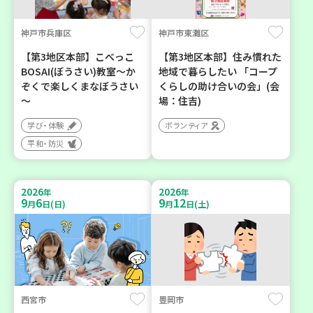
神戸市兵庫区
神戸市東灘区
【第3地区本部】こべっこ
【第3地区本部】住み慣れた
BOSAI(ぼうさい)教室～か
地域で暮らしたい 「コープ
ぞくで楽しくまなぼうさい
くらしの助け合いの会」(会
～
場：住吉)
学び・体験
ボランティア
平和・防災
2026
2026
年
年
9
6
9
12
月
日(日)
月
日(土)
西宮市
豊岡市