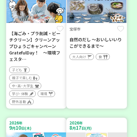
宝塚市
【海ごみ・プラ削減・ビー
自然のだし ～おいしいいり
チクリーン】クリーンアッ
こができるまで～
プひょうごキャンペーン
GratefulDay！ ～環境フ
大人向け
食
ェスタ…
子ども
親子で楽しむ
中・高・大学生
学び・体験
環境
野外活動
2026
2026
年
年
9
10
8
17
月
日(木)
月
日(月)