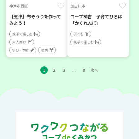
神戸市西区
加古川市
【玉津】布ぞうりを作って
コープ神吉 子育てひろば
みよう！
「かくれんぼ」
親子で楽しむ
子ども
大人向け
親子で楽しむ
学び・体験
環境
1
2
3
8
次へ
…