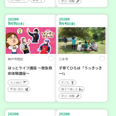
学び・体験
2026
2026
年
年
9
9
9
4
月
日(水)
月
日(金)
神戸市西区
三木市
ほっとライフ講座 ～救急救
子育てひろば「うっきっき
命体験講座～
ー!」
大人向け
子ども
平和・防災
親子で楽しむ
学び・体験
2026
2026
年
年