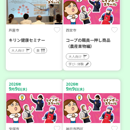
芦屋市
西宮市
キリン健康セミナー
コープの職員一押し商品
（農産果物編）
大人向け
食
大人向け
学び・体験
2026
2026
年
年
9
9
9
9
月
日(水)
月
日(水)
宝塚市
神戸市西区