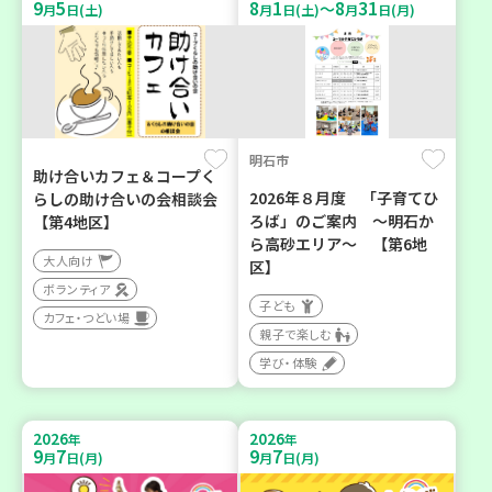
9
5
8
1
8
31
～
月
日(土)
月
日(土)
月
日(月)
明石市
助け合いカフェ＆コープく
2026年８月度 「子育てひ
らしの助け合いの会相談会
ろば」のご案内 ～明石か
【第4地区】
ら高砂エリア～ 【第6地
大人向け
区】
ボランティア
子ども
カフェ・つどい場
親子で楽しむ
学び・体験
2026
2026
年
年
9
7
9
7
月
日(月)
月
日(月)