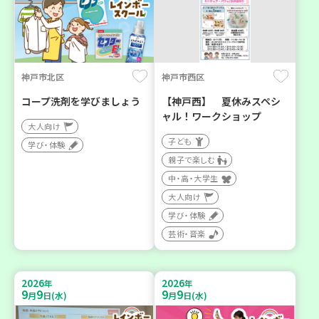
神戸市北区
神戸市西区
コープ洗剤を学びましょう
【神戸西】 夏休みスペシ
ャル！ワークショップ
大人向け
子ども
学び・体験
親子で楽しむ
中・高・大学生
大人向け
学び・体験
芸術・音楽
2026
2026
年
年
9
9
9
9
月
日(水)
月
日(水)