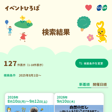
検索結果
127
検索条件を変更
件表示（1-18件表示）
検索条件
2025年8月1日～
新着順
開催日順
2026
2026
年
年
8
10
9
12
9
10
～
月
日(月)
月
日(土)
月
日(木)