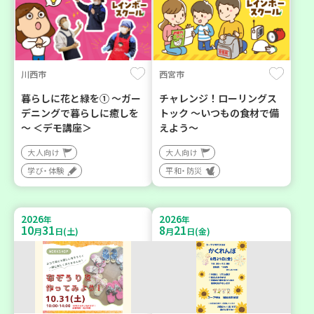
川西市
西宮市
暮らしに花と緑を① ～ガー
チャレンジ！ローリングス
デニングで暮らしに癒しを
トック ～いつもの食材で備
～ ＜デモ講座＞
えよう～
大人向け
大人向け
学び・体験
平和・防災
2026
2026
年
年
10
31
8
21
月
日(土)
月
日(金)