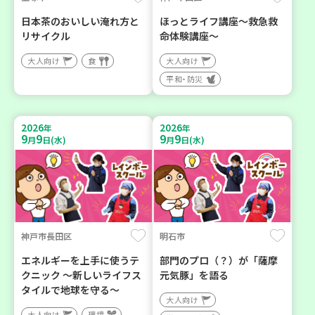
日本茶のおいしい淹れ方と
ほっとライフ講座～救急救
リサイクル
命体験講座～
大人向け
食
大人向け
平和・防災
2026
2026
年
年
9
9
9
9
月
日(水)
月
日(水)
神戸市長田区
明石市
エネルギーを上手に使うテ
部門のプロ（？）が「薩摩
クニック ～新しいライフス
元気豚」を語る
タイルで地球を守る～
大人向け
大人向け
環境