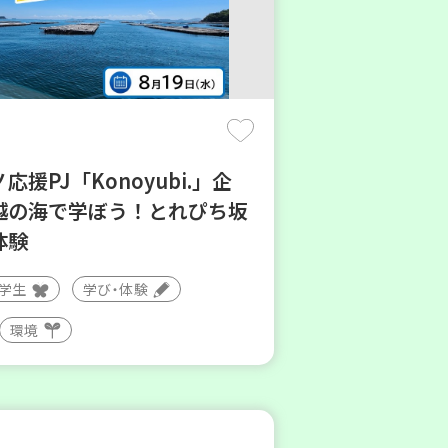
応援PJ「Konoyubi.」企
越の海で学ぼう！とれぴち坂
体験
大学生
学び・体験
環境