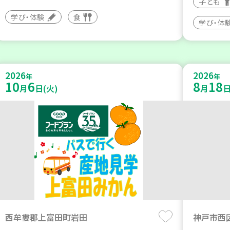
子ども
学び・体験
食
学び・体
2026
2026
年
年
10
6
8
18
月
日(火)
月
日
西牟婁郡上富田町岩田
神戸市西