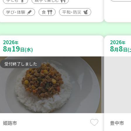
学び・体験
食
平和・防災
2026
2026
年
年
8
19
8
8
月
日(水)
月
日(
受付終了しました
姫路市
豊中市