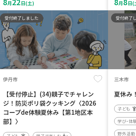
8
22
8
8
月
日(土)
月
日(
受付終了しました
受付終了
伊丹市
三木市
【受付停止】(34)親子でチャレン
夏休み
ジ！防災ポリ袋クッキング〈2026
子ども
コープde体験夏休み【第1地区本
部】〉
学び・体
野外活動
子ども
親子で楽しむ