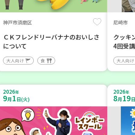
神戸市須磨区
尼崎市
ＣＫフレンドリーバナナのおいしさ
クッキ
について
4回受
大人向け
食
大人向け
2026
2026
年
年
9
1
8
19
月
日(火)
月
日