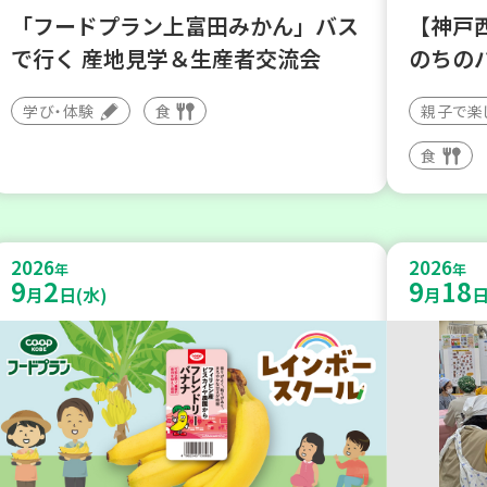
「フードプラン上富田みかん」バス
【神戸
で行く 産地見学＆生産者交流会
のちの
学び・体験
食
親子で楽
食
2026
2026
年
年
9
2
9
18
月
日(水)
月
日