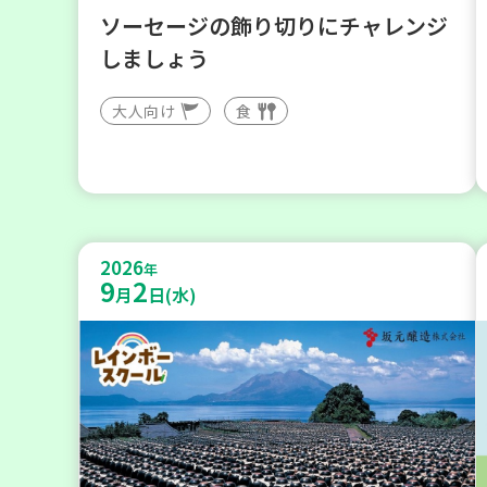
ソーセージの飾り切りにチャレンジ
しましょう
大人向け
食
2026
年
9
2
月
日(水)