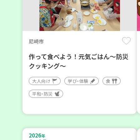
尼崎市
作って食べよう！元気ごはん～防災
クッキング～
大人向け
学び・体験
食
平和・防災
2026
年