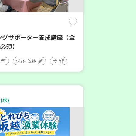
ングサポーター養成講座（全
講必須）
学び・体験
食
(水)