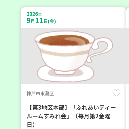
2026
年
9
11
月
日(金)
神戸市東灘区
【第3地区本部】「ふれあいティー
ルームすみれ会」（毎月第2金曜
日）