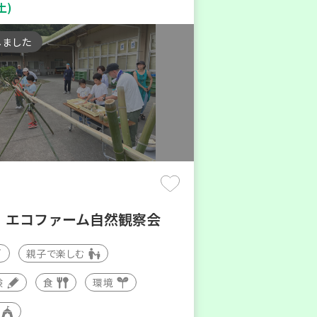
土)
しました
！エコファーム自然観察会
親子で楽しむ
験
食
環境