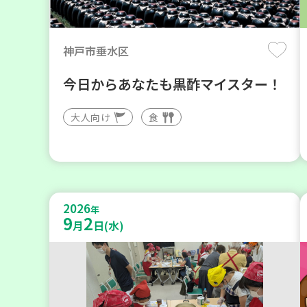
神戸市垂水区
今日からあなたも黒酢マイスター！
大人向け
食
2026
年
9
2
月
日(水)