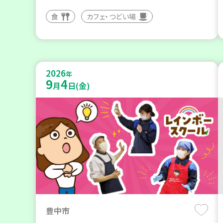
食
カフェ・つどい場
2026
年
9
4
月
日(金)
豊中市