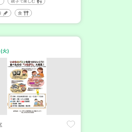
親子で楽しむ
験
食
(火)
区