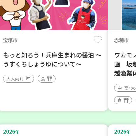
宝塚市
赤穂市
もっと知ろう！兵庫生まれの醤油 ～
ワカモノ
うすくちしょうゆについて～
画 坂
越漁業
大人向け
食
中・高・
食
2026
2026
年
年