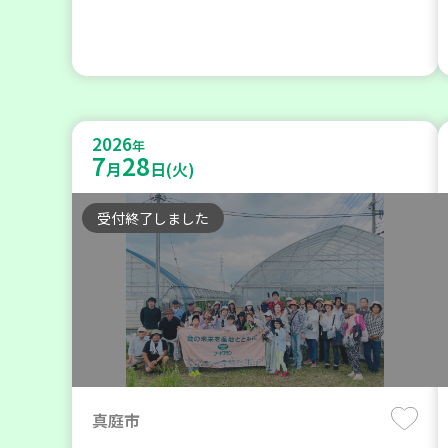
2026
年
7
28
月
日(火)
受付終了しました
真庭市