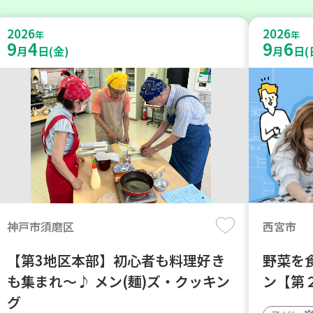
2026
2026
年
年
9
4
9
6
月
日(金)
月
日(
神戸市須磨区
西宮市
【第3地区本部】初心者も料理好き
野菜を
も集まれ～♪ メン(麺)ズ・クッキン
ン【第
グ