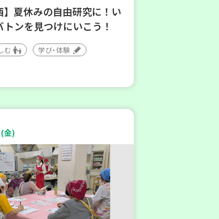
西】夏休みの自由研究に！い
バトンを見つけにいこう！
しむ
学び・体験
(金)