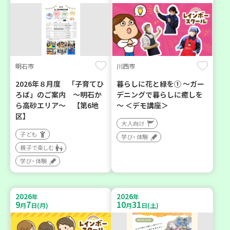
明石市
川西市
2026年８月度 「子育てひ
暮らしに花と緑を① ～ガー
ろば」のご案内 ～明石か
デニングで暮らしに癒しを
ら高砂エリア～ 【第6地
～ ＜デモ講座＞
区】
大人向け
子ども
学び・体験
親子で楽しむ
学び・体験
2026
2026
年
年
9
7
10
31
月
日(月)
月
日(土)