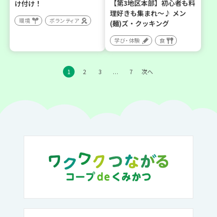
【第3地区本部】初心者も料
け付け！
理好きも集まれ～♪ メン
環境
ボランティア
(麺)ズ・クッキング
学び・体験
食
1
2
3
7
次へ
…