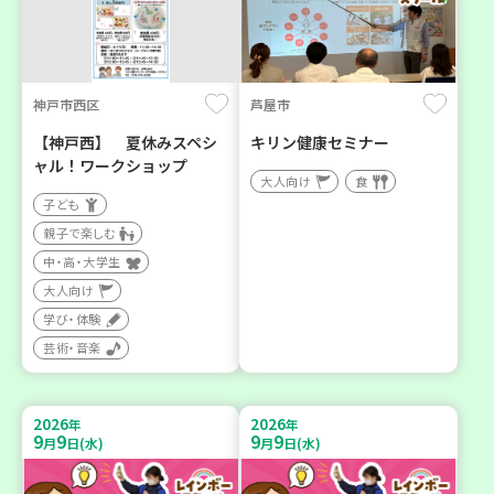
神戸市西区
芦屋市
【神戸西】 夏休みスペシ
キリン健康セミナー
ャル！ワークショップ
大人向け
食
子ども
親子で楽しむ
中・高・大学生
大人向け
学び・体験
芸術・音楽
2026
2026
年
年
9
9
9
9
月
日(水)
月
日(水)