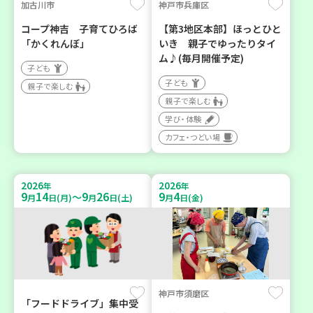
加古川市
神戸市兵庫区
コープ神吉 子育てひろば
【第3地区本部】ほっとひと
「かくれんぼ」
いき 親子でゆったりタイ
ム♪(毎月開催予定)
子ども
子ども
親子で楽しむ
親子で楽しむ
学び・体験
カフェ・つどい場
2026
2026
年
年
9
14
9
26
9
4
～
月
日(月)
月
日(土)
月
日(金)
神戸市須磨区
「フードドライブ」集中受