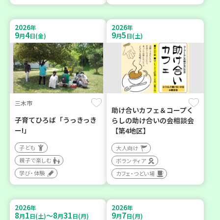
2026
2026
年
年
9
4
9
5
月
日(金)
月
日(土)
三木市
助け合いカフェ＆コープく
子育てひろば「うっきっき
らしの助け合いの会相談会
ー!」
【第4地区】
子ども
大人向け
親子で楽しむ
ボランティア
学び・体験
カフェ・つどい場
2026
2026
年
年
8
1
8
31
9
7
～
月
日(土)
月
日(月)
月
日(月)