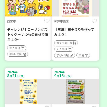
西宮市
神戸市西区
チャレンジ！ローリングス
【玉津】布ぞうりを作って
トック ～いつもの食材で備
みよう！
えよう～
親子で楽しむ
大人向け
大人向け
平和・防災
学び・体験
環境
2026
2026
年
年
8
21
9
16
月
日(金)
月
日(水)