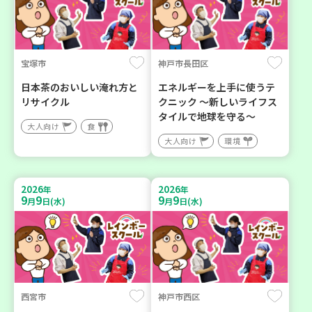
宝塚市
神戸市長田区
日本茶のおいしい淹れ方と
エネルギーを上手に使うテ
リサイクル
クニック ～新しいライフス
タイルで地球を守る～
大人向け
食
大人向け
環境
2026
2026
年
年
9
9
9
9
月
日(水)
月
日(水)
西宮市
神戸市西区