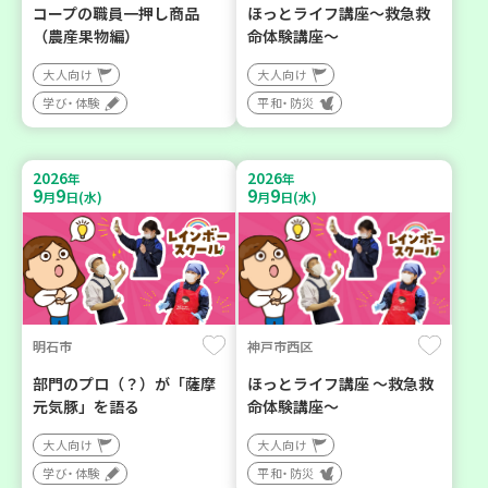
コープの職員一押し商品
ほっとライフ講座～救急救
（農産果物編）
命体験講座～
大人向け
大人向け
学び・体験
平和・防災
2026
2026
年
年
9
9
9
9
月
日(水)
月
日(水)
明石市
神戸市西区
部門のプロ（？）が「薩摩
ほっとライフ講座 ～救急救
元気豚」を語る
命体験講座～
大人向け
大人向け
学び・体験
平和・防災