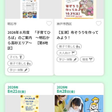
明石市
神戸市西区
2026年８月度 「子育てひ
【玉津】布ぞうりを作って
ろば」のご案内 ～明石か
みよう！
ら高砂エリア～ 【第6地
親子で楽しむ
区】
大人向け
子ども
学び・体験
環境
親子で楽しむ
学び・体験
2026
2026
年
年
8
21
8
28
月
日(金)
月
日(金)