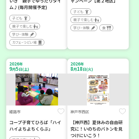
いき 親子でゆったりタイ
ャンペーン【第２地区】
ム♪(毎月開催予定)
子ども
子ども
親子で楽しむ
親子で楽しむ
学び・体験
食
学び・体験
カフェ・つどい場
2026
2026
年
年
9
5
8
18
月
日(土)
月
日(火)
姫路市
神戸市西区
コープ子育てひろば「ハイ
【神戸西】夏休みの自由研
ハイよちよちくらぶ」
究に！いのちのバトンを見
つけにいこう！