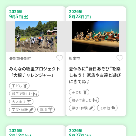
2026
2026
年
年
9
5
8
23
月
日(土)
月
日(日)
豊能郡豊能町
相生市
みんなの牧里プロジェクト
夏休みに"縁日あそび"を楽
「大根チャレンジャー」
しもう！ 家族や友達と遊び
にきてね♪
子ども
子ども
親子で楽しむ
親子で楽しむ
大人向け
学び・体験
その他
学び・体験
環境
2026
2026
年
年
8
18
8
27
月
日(火)
月
日(木)