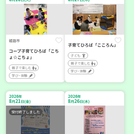
姫路市
子育てひろば「こころん」
コープ子育てひろば「こち
子ども
ょ☆こちょ」
親子で楽しむ
親子で楽しむ
学び・体験
学び・体験
2026
2026
年
年
8
21
8
26
月
日(金)
月
日(水)
受付終了しました