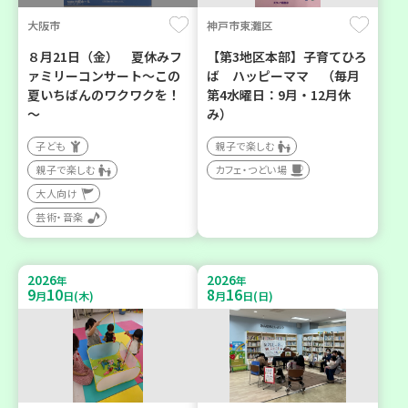
大阪市
神戸市東灘区
８月21日（金） 夏休みフ
【第3地区本部】子育てひろ
ァミリーコンサート～この
ば ハッピーママ （毎月
夏いちばんのワクワクを！
第4水曜日：9月・12月休
～
み）
子ども
親子で楽しむ
親子で楽しむ
カフェ・つどい場
大人向け
芸術・音楽
2026
2026
年
年
9
10
8
16
月
日(木)
月
日(日)