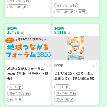
親子で楽しむ
親子で楽しむ
学び・体験
学び・体験
食
2026
2026
年
年
10
3
8
11
月
日(土)
月
日(火)
西宮市
地域つながるフォーラム
つどい場CO・KOで「ミニ
2026【玉津 サテライト開
夏まつり」【第2地区本部】
催】
子ども
子ども
親子で楽しむ
親子で楽しむ
学び・体験
その他