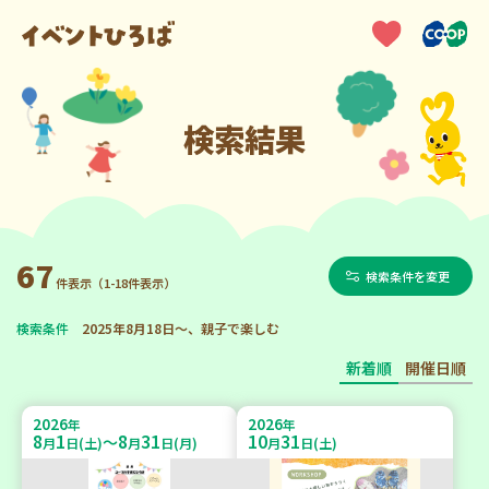
検索結果
67
検索条件を変更
件表示（1-18件表示）
検索条件
2025年8月18日～、親子で楽しむ
新着順
開催日順
2026
2026
年
年
8
1
8
31
10
31
～
月
日(土)
月
日(月)
月
日(土)