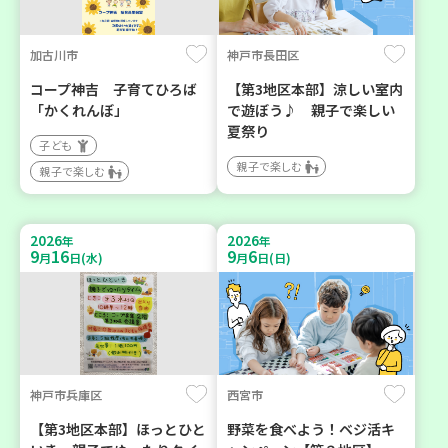
加古川市
神戸市長田区
コープ神吉 子育てひろば
【第3地区本部】涼しい室内
「かくれんぼ」
で遊ぼう♪ 親子で楽しい
夏祭り
子ども
親子で楽しむ
親子で楽しむ
2026
2026
年
年
9
16
9
6
月
日(水)
月
日(日)
神戸市兵庫区
西宮市
【第3地区本部】ほっとひと
野菜を食べよう！ベジ活キ