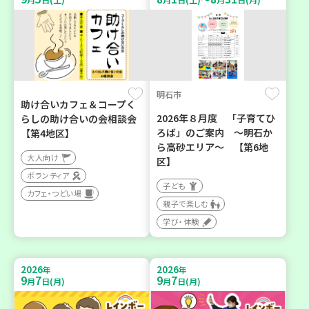
明石市
助け合いカフェ＆コープく
2026年８月度 「子育てひ
らしの助け合いの会相談会
ろば」のご案内 ～明石か
【第4地区】
ら高砂エリア～ 【第6地
大人向け
区】
ボランティア
子ども
カフェ・つどい場
親子で楽しむ
学び・体験
2026
2026
年
年
9
7
9
7
月
日(月)
月
日(月)