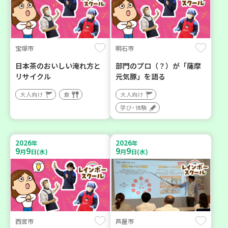
宝塚市
明石市
日本茶のおいしい淹れ方と
部門のプロ（？）が「薩摩
リサイクル
元気豚」を語る
大人向け
食
大人向け
学び・体験
2026
2026
年
年
9
9
9
9
月
日(水)
月
日(水)
西宮市
芦屋市