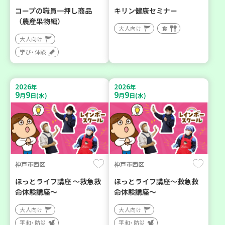
コープの職員一押し商品
キリン健康セミナー
（農産果物編）
大人向け
食
大人向け
学び・体験
2026
2026
年
年
9
9
9
9
月
日(水)
月
日(水)
神戸市西区
神戸市西区
ほっとライフ講座 ～救急救
ほっとライフ講座～救急救
命体験講座～
命体験講座～
大人向け
大人向け
平和・防災
平和・防災