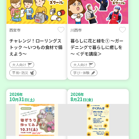
西宮市
川西市
チャレンジ！ローリングス
暮らしに花と緑を① ～ガー
トック ～いつもの食材で備
デニングで暮らしに癒しを
えよう～
～ ＜デモ講座＞
大人向け
大人向け
平和・防災
学び・体験
2026
2026
年
年
10
31
8
21
月
日(土)
月
日(金)