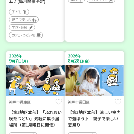
ム♪(毎月開催予定)
子ども
親子で楽しむ
学び・体験
カフェ・つどい場
2026
2026
年
年
9
7
8
28
月
日(月)
月
日(金)
神戸市兵庫区
神戸市長田区
【第3地区本部】「ふれあい
【第3地区本部】涼しい室内
喫茶つどい」気軽に集う居
で遊ぼう♪ 親子で楽しい
場所（第1月曜日に開催）
夏祭り