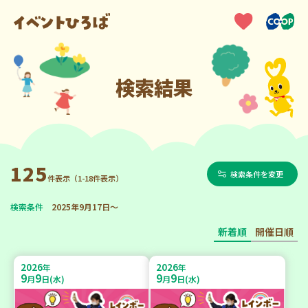
検索結果
125
検索条件を変更
件表示（1-18件表示）
検索条件
2025年9月17日～
新着順
開催日順
2026
2026
年
年
9
9
9
9
月
日(水)
月
日(水)