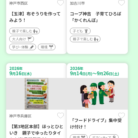
神戸市西区
加古川市
【玉津】布ぞうりを作って
コープ神吉 子育てひろば
みよう！
「かくれんぼ」
親子で楽しむ
子ども
大人向け
親子で楽しむ
学び・体験
環境
2026
2026
年
年
9
16
9
14
9
26
～
月
日(水)
月
日(月)
月
日(土)
神戸市兵庫区
「フードドライブ」集中受
【第3地区本部】ほっとひと
け付け！
いき 親子でゆったりタイ
環境
ボランティア