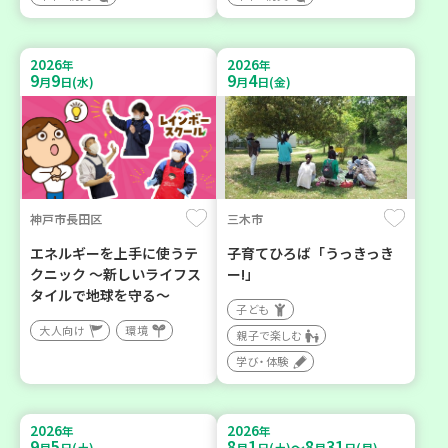
2026
2026
年
年
9
9
9
4
月
日(水)
月
日(金)
神戸市長田区
三木市
エネルギーを上手に使うテ
子育てひろば「うっきっき
クニック ～新しいライフス
ー!」
タイルで地球を守る～
子ども
大人向け
環境
親子で楽しむ
学び・体験
2026
2026
年
年
9
5
8
1
8
31
～
月
日(土)
月
日(土)
月
日(月)