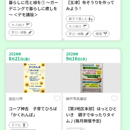
暮らしに花と緑を① ～ガー
【玉津】布ぞうりを作って
デニングで暮らしに癒しを
みよう！
～ ＜デモ講座＞
親子で楽しむ
大人向け
大人向け
学び・体験
学び・体験
環境
2026
2026
年
年
8
21
9
16
月
日(金)
月
日(水)
加古川市
神戸市兵庫区
コープ神吉 子育てひろば
【第3地区本部】ほっとひと
「かくれんぼ」
いき 親子でゆったりタイ
ム♪(毎月開催予定)
子ども