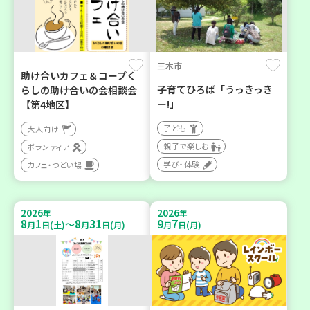
三木市
助け合いカフェ＆コープく
子育てひろば「うっきっき
らしの助け合いの会相談会
ー!」
【第4地区】
子ども
大人向け
親子で楽しむ
ボランティア
学び・体験
カフェ・つどい場
2026
2026
年
年
8
1
8
31
9
7
～
月
日(土)
月
日(月)
月
日(月)