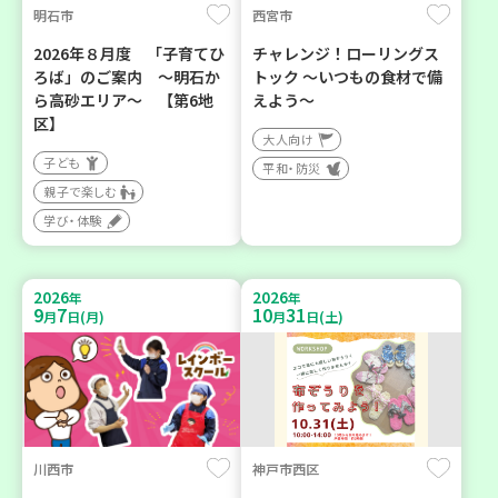
明石市
西宮市
2026年８月度 「子育てひ
チャレンジ！ローリングス
ろば」のご案内 ～明石か
トック ～いつもの食材で備
ら高砂エリア～ 【第6地
えよう～
区】
大人向け
子ども
平和・防災
親子で楽しむ
学び・体験
2026
2026
年
年
9
7
10
31
月
日(月)
月
日(土)
川西市
神戸市西区