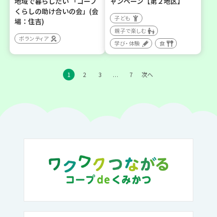
地域で暮らしたい 「コープ
ャンペーン【第２地区】
くらしの助け合いの会」(会
子ども
場：住吉)
親子で楽しむ
ボランティア
学び・体験
食
1
2
3
7
次へ
…