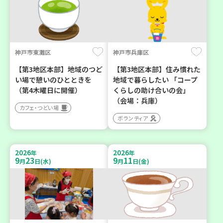
神戸市東灘区
神戸市兵庫区
【第3地区本部】地域のつど
【第3地区本部】住み慣れた
い場で憩いのひとときを
地域で暮らしたい 「コープ
（第4木曜日に開催）
くらしの助け合いの会」
（会場：兵庫）
カフェ・つどい場
ボランティア
2026
2026
年
年
9
23
9
11
月
日(水)
月
日(金)