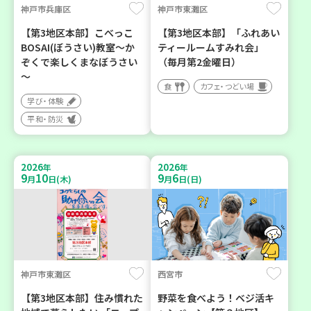
神戸市兵庫区
神戸市東灘区
【第3地区本部】こべっこ
【第3地区本部】「ふれあい
BOSAI(ぼうさい)教室～か
ティールームすみれ会」
ぞくで楽しくまなぼうさい
（毎月第2金曜日）
～
食
カフェ・つどい場
学び・体験
平和・防災
2026
2026
年
年
9
10
9
6
月
日(木)
月
日(日)
神戸市東灘区
西宮市
【第3地区本部】住み慣れた
野菜を食べよう！ベジ活キ