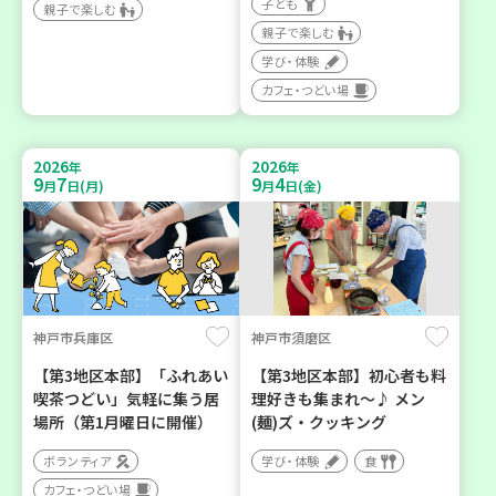
子ども
親子で楽しむ
親子で楽しむ
学び・体験
カフェ・つどい場
2026
2026
年
年
9
7
9
4
月
日(月)
月
日(金)
神戸市兵庫区
神戸市須磨区
【第3地区本部】「ふれあい
【第3地区本部】初心者も料
喫茶つどい」気軽に集う居
理好きも集まれ～♪ メン
場所（第1月曜日に開催）
(麺)ズ・クッキング
ボランティア
学び・体験
食
カフェ・つどい場