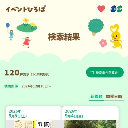
検索結果
120
検索条件を変更
件表示（1-18件表示）
検索条件
2024年12月10日～
新着順
開催日順
2026
2026
年
年
9
5
9
4
月
日(土)
月
日(金)