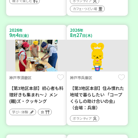
親子で楽しむ
ボランティア
カフェ・つどい場
2026
2026
年
年
9
4
8
27
月
日(金)
月
日(木)
神戸市須磨区
神戸市兵庫区
【第3地区本部】初心者も料
【第3地区本部】住み慣れた
理好きも集まれ～♪ メン
地域で暮らしたい 「コープ
(麺)ズ・クッキング
くらしの助け合いの会」
（会場：兵庫）
学び・体験
食
ボランティア