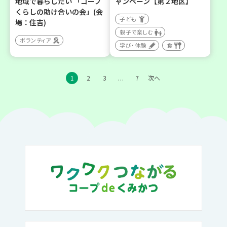
地域で暮らしたい 「コープ
ャンペーン【第２地区】
くらしの助け合いの会」(会
子ども
場：住吉)
親子で楽しむ
ボランティア
学び・体験
食
1
2
3
7
次へ
…