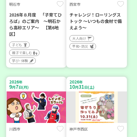
明石市
西宮市
2026年８月度 「子育てひ
チャレンジ！ローリングス
ろば」のご案内 ～明石か
トック ～いつもの食材で備
ら高砂エリア～ 【第6地
えよう～
区】
大人向け
子ども
平和・防災
親子で楽しむ
学び・体験
2026
2026
年
年
9
7
10
31
月
日(月)
月
日(土)
川西市
神戸市西区