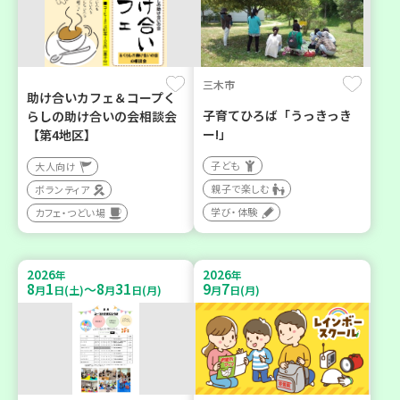
三木市
助け合いカフェ＆コープく
子育てひろば「うっきっき
らしの助け合いの会相談会
ー!」
【第4地区】
子ども
大人向け
親子で楽しむ
ボランティア
学び・体験
カフェ・つどい場
2026
2026
年
年
8
1
8
31
9
7
～
月
日(土)
月
日(月)
月
日(月)