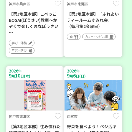
神戸市兵庫区
神戸市東灘区
【第3地区本部】こべっこ
【第3地区本部】「ふれあい
BOSAI(ぼうさい)教室～か
ティールームすみれ会」
ぞくで楽しくまなぼうさい
（毎月第2金曜日）
～
食
カフェ・つどい場
学び・体験
平和・防災
2026
2026
年
年
9
10
9
6
月
日(木)
月
日(日)
神戸市東灘区
西宮市
【第3地区本部】住み慣れた
野菜を食べよう！ベジ活キ