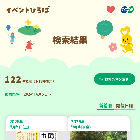
検索結果
122
検索条件を変更
件表示（1-18件表示）
検索条件
2024年6月5日～
新着順
開催日順
2026
2026
年
年
9
5
9
4
月
日(土)
月
日(金)