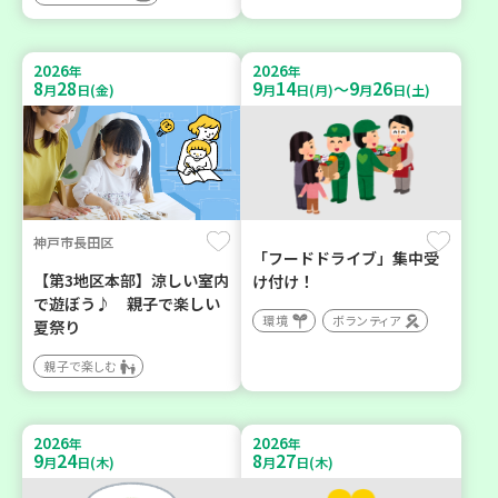
2026
2026
年
年
8
28
9
14
9
26
～
月
日(金)
月
日(月)
月
日(土)
神戸市長田区
「フードドライブ」集中受
【第3地区本部】涼しい室内
け付け！
で遊ぼう♪ 親子で楽しい
環境
ボランティア
夏祭り
親子で楽しむ
2026
2026
年
年
9
24
8
27
月
日(木)
月
日(木)