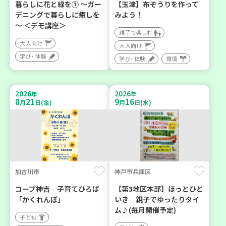
暮らしに花と緑を① ～ガー
【玉津】布ぞうりを作って
デニングで暮らしに癒しを
みよう！
～ ＜デモ講座＞
親子で楽しむ
大人向け
大人向け
学び・体験
学び・体験
環境
2026
2026
年
年
8
21
9
16
月
日(金)
月
日(水)
加古川市
神戸市兵庫区
コープ神吉 子育てひろば
【第3地区本部】ほっとひと
「かくれんぼ」
いき 親子でゆったりタイ
ム♪(毎月開催予定)
子ども