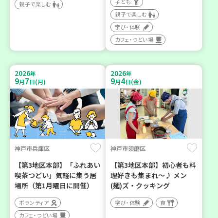
子ども
親子で楽しむ
親子で楽しむ
学び・体験
カフェ・つどい場
2026
2026
年
年
9
7
9
4
月
日(月)
月
日(金)
神戸市兵庫区
神戸市須磨区
【第3地区本部】「ふれあい
【第3地区本部】初心者も料
喫茶つどい」気軽に集う居
理好きも集まれ～♪ メン
場所（第1月曜日に開催）
(麺)ズ・クッキング
ボランティア
学び・体験
食
カフェ・つどい場