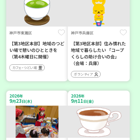
神戸市東灘区
神戸市兵庫区
【第3地区本部】地域のつど
【第3地区本部】住み慣れた
い場で憩いのひとときを
地域で暮らしたい 「コープ
（第4木曜日に開催）
くらしの助け合いの会」
（会場：兵庫）
カフェ・つどい場
ボランティア
2026
2026
年
年
9
23
9
11
月
日(水)
月
日(金)