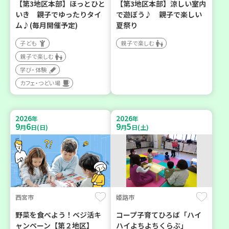
【第3地区本部】ほっとひと
【第3地区本部】涼しい室内
いき 親子でゆったりタイ
で遊ぼう♪ 親子で楽しい
ム♪(毎月開催予定)
夏祭り
子ども
親子で楽しむ
親子で楽しむ
学び・体験
カフェ・つどい場
2026
2026
年
年
9
6
9
5
月
日(日)
月
日(土)
西宮市
姫路市
野菜を食べよう！ベジ活キ
コープ子育てひろば「ハイ
ャンペーン【第２地区】
ハイよちよちくらぶ」