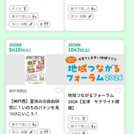
子ども
親子で楽しむ
親子で楽しむ
学び・体験
学び・体験
食
2026
2026
年
年
8
18
10
3
月
日(火)
月
日(土)
神戸市西区
地域つながるフォーラム
【神戸西】夏休みの自由研
2026【玉津 サテライト開
究に！いのちのバトンを見
催】
つけにいこう！
子ども
親子で楽しむ
親子で楽しむ
学び・体験
食
その他