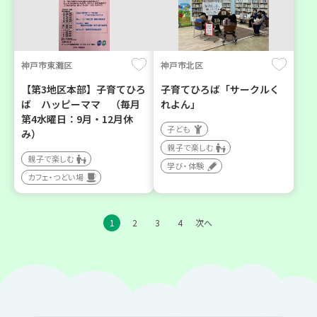
神戸市東灘区
神戸市北区
【第3地区本部】子育てひろ
子育てひろば「サークルく
ば ハッピーママ （毎月
れよん」
第4水曜日：9月・12月休
子ども
み）
親子で楽しむ
親子で楽しむ
学び・体験
カフェ・つどい場
1
2
3
4
次へ