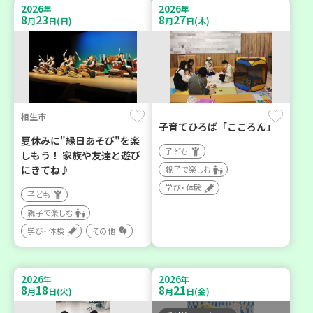
2026
2026
年
年
8
23
8
27
月
日(日)
月
日(木)
相生市
子育てひろば「こころん」
夏休みに"縁日あそび"を楽
子ども
しもう！ 家族や友達と遊び
にきてね♪
親子で楽しむ
学び・体験
子ども
親子で楽しむ
学び・体験
その他
2026
2026
年
年
8
18
8
21
月
日(火)
月
日(金)