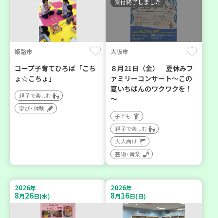
受付終了しました
姫路市
大阪市
コープ子育てひろば「こち
８月21日（金） 夏休みフ
ょ☆こちょ」
ァミリーコンサート～この
夏いちばんのワクワクを！
親子で楽しむ
～
学び・体験
子ども
親子で楽しむ
大人向け
芸術・音楽
2026
2026
年
年
8
26
8
16
月
日(水)
月
日(日)