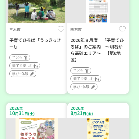
三木市
明石市
子育てひろば「うっきっき
2026年８月度 「子育てひ
ー!」
ろば」のご案内 ～明石か
ら高砂エリア～ 【第6地
子ども
区】
親子で楽しむ
子ども
学び・体験
親子で楽しむ
学び・体験
2026
2026
年
年
10
31
8
21
月
日(土)
月
日(金)