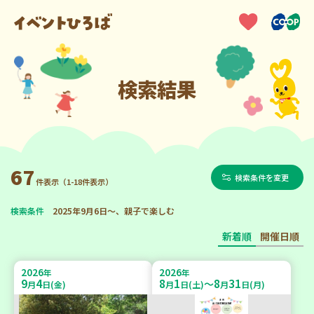
検索結果
67
検索条件を変更
件表示（1-18件表示）
検索条件
2025年9月6日～、親子で楽しむ
新着順
開催日順
2026
2026
年
年
9
4
8
1
8
31
～
月
日(金)
月
日(土)
月
日(月)