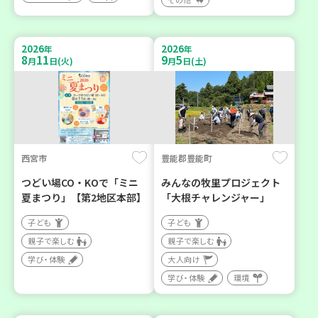
2026
2026
年
年
8
11
9
5
月
日(火)
月
日(土)
西宮市
豊能郡豊能町
つどい場CO・KOで「ミニ
みんなの牧里プロジェクト
夏まつり」【第2地区本部】
「大根チャレンジャー」
子ども
子ども
親子で楽しむ
親子で楽しむ
学び・体験
大人向け
学び・体験
環境