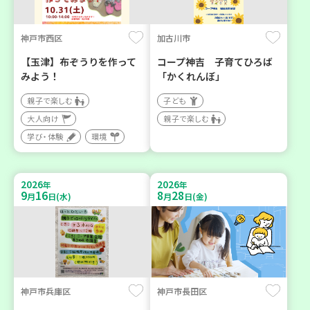
神戸市西区
加古川市
【玉津】布ぞうりを作って
コープ神吉 子育てひろば
みよう！
「かくれんぼ」
親子で楽しむ
子ども
大人向け
親子で楽しむ
学び・体験
環境
2026
2026
年
年
9
16
8
28
月
日(水)
月
日(金)
神戸市兵庫区
神戸市長田区