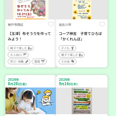
神戸市西区
加古川市
【玉津】布ぞうりを作って
コープ神吉 子育てひろば
みよう！
「かくれんぼ」
親子で楽しむ
子ども
大人向け
親子で楽しむ
学び・体験
環境
その他
2026
2026
年
年
8
28
9
16
月
日(金)
月
日(水)