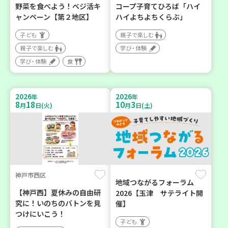
野菜を食べよう！ベジ活キ
コープ子育てひろば「ハイ
ャンペーン【第２地区】
ハイよちよちくらぶ」
子ども
親子で楽しむ
親子で楽しむ
学び・体験
学び・体験
食
2026
2026
年
年
8
18
10
3
月
日(火)
月
日(土)
神戸市西区
地域つながるフォーラム
【神戸西】夏休みの自由研
2026【玉津 サテライト開
究に！いのちのバトンを見
催】
つけにいこう！
子ども