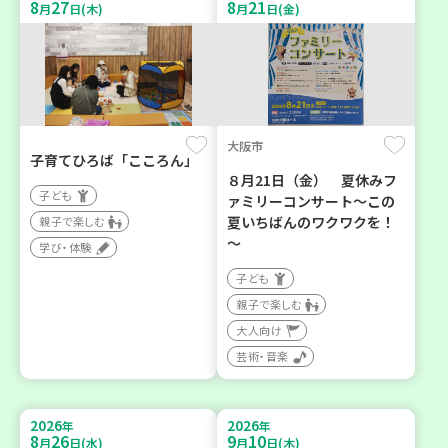
8
27
8
21
月
日(木)
月
日(金)
大阪市
子育てひろば「こころん」
８月21日（金） 夏休みフ
子ども
ァミリーコンサート～この
夏いちばんのワクワクを！
親子で楽しむ
～
学び・体験
子ども
親子で楽しむ
大人向け
芸術・音楽
2026
2026
年
年
8
26
9
10
月
日(水)
月
日(木)