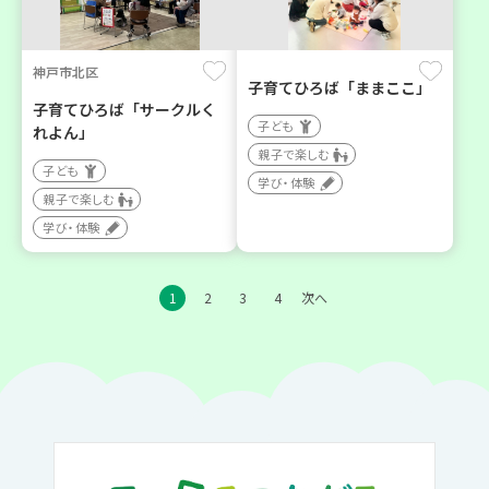
神戸市北区
子育てひろば「ままここ」
子育てひろば「サークルく
子ども
れよん」
親子で楽しむ
子ども
学び・体験
親子で楽しむ
学び・体験
1
2
3
4
次へ