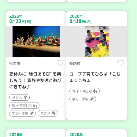
2026
2026
年
年
8
23
8
18
月
日(日)
月
日(火)
相生市
姫路市
夏休みに"縁日あそび"を楽
コープ子育てひろば「こち
しもう！ 家族や友達と遊び
ょ☆こちょ」
にきてね♪
親子で楽しむ
子ども
学び・体験
親子で楽しむ
学び・体験
その他
2026
2026
年
年