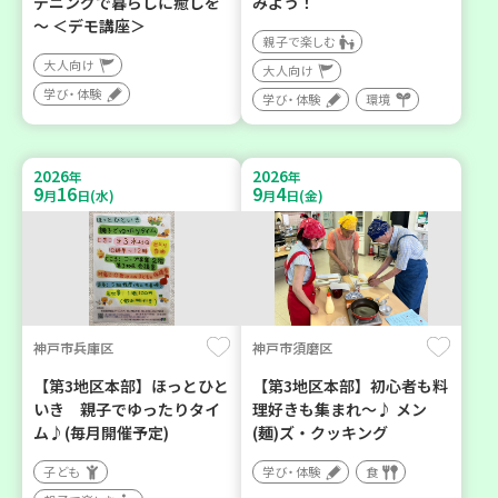
デニングで暮らしに癒しを
みよう！
～ ＜デモ講座＞
親子で楽しむ
大人向け
大人向け
学び・体験
学び・体験
環境
2026
2026
年
年
9
16
9
4
月
日(水)
月
日(金)
神戸市兵庫区
神戸市須磨区
【第3地区本部】ほっとひと
【第3地区本部】初心者も料
いき 親子でゆったりタイ
理好きも集まれ～♪ メン
ム♪(毎月開催予定)
(麺)ズ・クッキング
子ども
学び・体験
食