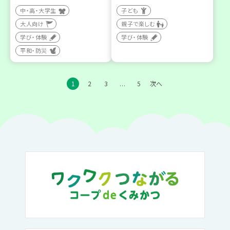
中・高・大学生
子ども
大人向け
親子で楽しむ
学び・体験
学び・体験
平和・防災
1
2
3
5
次へ
…