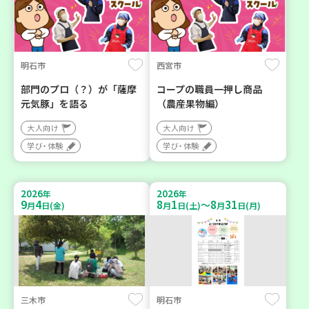
明石市
西宮市
部門のプロ（？）が「薩摩
コープの職員一押し商品
元気豚」を語る
（農産果物編）
大人向け
大人向け
学び・体験
学び・体験
2026
2026
年
年
9
4
8
1
8
31
～
月
日(金)
月
日(土)
月
日(月)
三木市
明石市