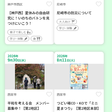
神戸市西区
尼崎市
【神戸西】夏休みの自由研
尼崎市の防災について
究に！いのちのバトンを見
大人向け
つけにいこう！
学び・体験
親子で楽しむ
学び・体験
食
2026
2026
年
年
9
30
8
11
月
日(水)
月
日(火)
西宮市
西宮市
平和を考える会 メンバー
つどい場CO・KOで「ミニ
募集中！【第2地区】
夏まつり」【第2地区本部】