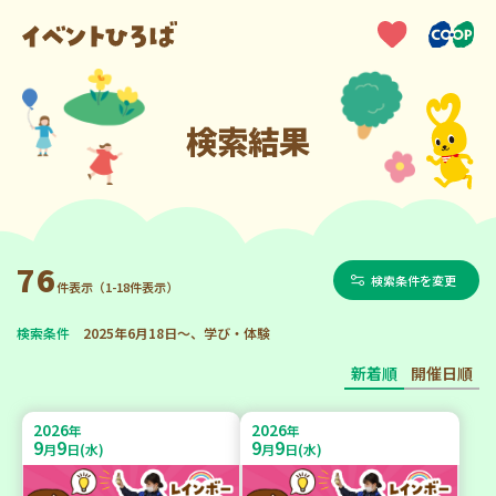
検索結果
76
検索条件を変更
件表示（1-18件表示）
検索条件
2025年6月18日～、学び・体験
新着順
開催日順
2026
2026
年
年
9
9
9
9
月
日(水)
月
日(水)