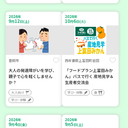
2026
2026
年
年
9
12
10
6
月
日(土)
月
日(火)
豊岡市
西牟婁郡上富田町岩田
大人の発達障がいを学び、
「フードプラン上富田みか
親子で心を軽くしません
ん」バスで行く 産地見学＆
か？
生産者交流会
大人向け
学び・体験
食
学び・体験
2026
2026
年
年
9
4
9
5
月
日(金)
月
日(土)