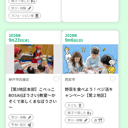
親子で楽しむ
学び・体験
カフェ・つどい場
2026
2026
年
年
9
23
9
6
月
日(水)
月
日(日)
神戸市兵庫区
西宮市
【第3地区本部】こべっこ
野菜を食べよう！ベジ活キ
BOSAI(ぼうさい)教室～か
ャンペーン【第２地区】
ぞくで楽しくまなぼうさい
子ども
～
親子で楽しむ
学び・体験
学び・体験
食
平和・防災