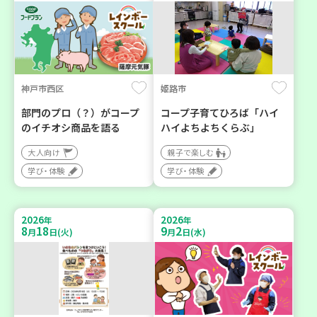
神戸市西区
姫路市
部門のプロ（？）がコープ
コープ子育てひろば「ハイ
のイチオシ商品を語る
ハイよちよちくらぶ」
大人向け
親子で楽しむ
学び・体験
学び・体験
2026
2026
年
年
8
18
9
2
月
日(火)
月
日(水)