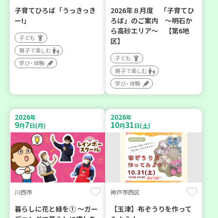
子育てひろば「うっきっき
2026年８月度 「子育てひ
ー!」
ろば」のご案内 ～明石か
ら高砂エリア～ 【第6地
子ども
区】
親子で楽しむ
子ども
学び・体験
親子で楽しむ
学び・体験
2026
2026
年
年
9
7
10
31
月
日(月)
月
日(土)
川西市
神戸市西区
暮らしに花と緑を① ～ガー
【玉津】布ぞうりを作って