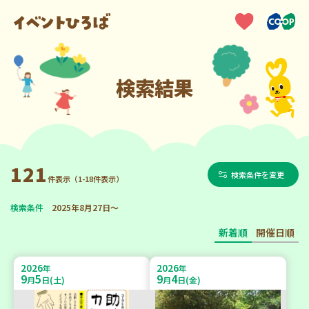
検索結果
121
検索条件を変更
件表示（1-18件表示）
検索条件
2025年8月27日～
新着順
開催日順
2026
2026
年
年
9
5
9
4
月
日(土)
月
日(金)