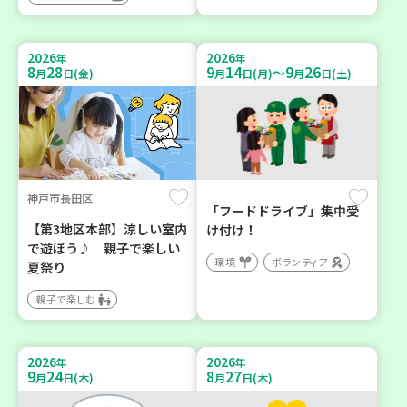
2026
2026
年
年
8
28
9
14
9
26
～
月
日(金)
月
日(月)
月
日(土)
神戸市長田区
「フードドライブ」集中受
【第3地区本部】涼しい室内
け付け！
で遊ぼう♪ 親子で楽しい
環境
ボランティア
夏祭り
親子で楽しむ
2026
2026
年
年
9
24
8
27
月
日(木)
月
日(木)