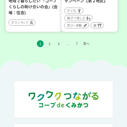
地域で暮らしたい 「コープ
ャンペーン【第２地区】
くらしの助け合いの会」(会
子ども
場：住吉)
親子で楽しむ
ボランティア
学び・体験
食
1
2
3
7
次へ
…