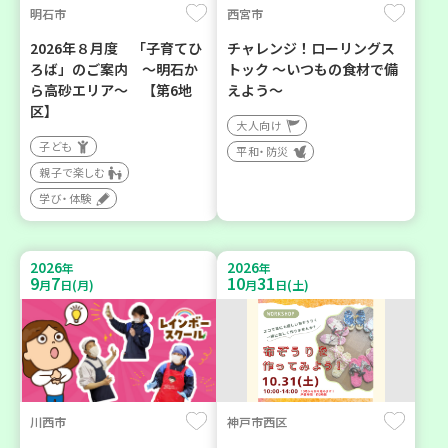
明石市
西宮市
2026年８月度 「子育てひ
チャレンジ！ローリングス
ろば」のご案内 ～明石か
トック ～いつもの食材で備
ら高砂エリア～ 【第6地
えよう～
区】
大人向け
子ども
平和・防災
親子で楽しむ
学び・体験
2026
2026
年
年
9
7
10
31
月
日(月)
月
日(土)
川西市
神戸市西区