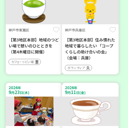
神戸市東灘区
神戸市兵庫区
【第3地区本部】地域のつど
【第3地区本部】住み慣れた
い場で憩いのひとときを
地域で暮らしたい 「コープ
（第4木曜日に開催）
くらしの助け合いの会」
（会場：兵庫）
カフェ・つどい場
ボランティア
2026
2026
年
年
9
23
9
11
月
日(水)
月
日(金)