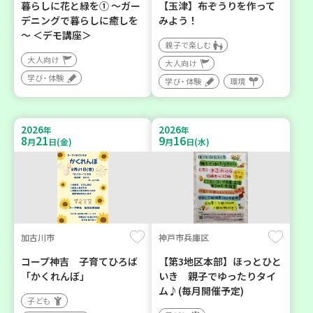
暮らしに花と緑を① ～ガー
【玉津】布ぞうりを作って
デニングで暮らしに癒しを
みよう！
～ ＜デモ講座＞
親子で楽しむ
大人向け
大人向け
学び・体験
学び・体験
環境
2026
2026
年
年
8
21
9
16
月
日(金)
月
日(水)
加古川市
神戸市兵庫区
コープ神吉 子育てひろば
【第3地区本部】ほっとひと
「かくれんぼ」
いき 親子でゆったりタイ
ム♪(毎月開催予定)
子ども