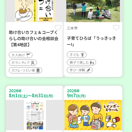
三木市
助け合いカフェ＆コープく
子育てひろば「うっきっき
らしの助け合いの会相談会
ー!」
【第4地区】
子ども
大人向け
親子で楽しむ
ボランティア
学び・体験
カフェ・つどい場
2026
2026
年
年
8
1
8
31
9
7
～
月
日(土)
月
日(月)
月
日(月)