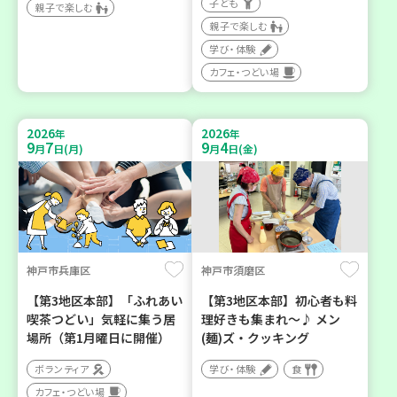
子ども
親子で楽しむ
親子で楽しむ
学び・体験
カフェ・つどい場
2026
2026
年
年
9
7
9
4
月
日(月)
月
日(金)
神戸市兵庫区
神戸市須磨区
【第3地区本部】「ふれあい
【第3地区本部】初心者も料
喫茶つどい」気軽に集う居
理好きも集まれ～♪ メン
場所（第1月曜日に開催）
(麺)ズ・クッキング
ボランティア
学び・体験
食
カフェ・つどい場