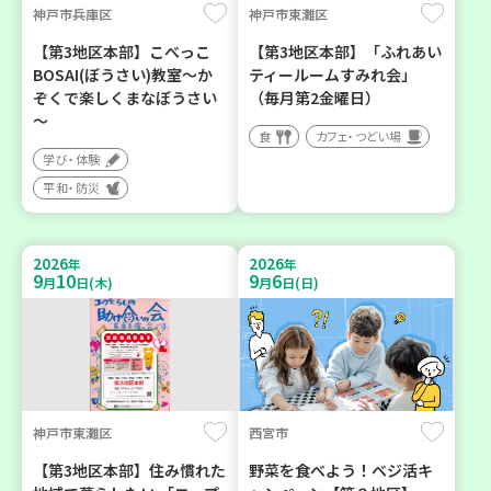
神戸市兵庫区
神戸市東灘区
【第3地区本部】こべっこ
【第3地区本部】「ふれあい
BOSAI(ぼうさい)教室～か
ティールームすみれ会」
ぞくで楽しくまなぼうさい
（毎月第2金曜日）
～
食
カフェ・つどい場
学び・体験
平和・防災
2026
2026
年
年
9
10
9
6
月
日(木)
月
日(日)
神戸市東灘区
西宮市
【第3地区本部】住み慣れた
野菜を食べよう！ベジ活キ