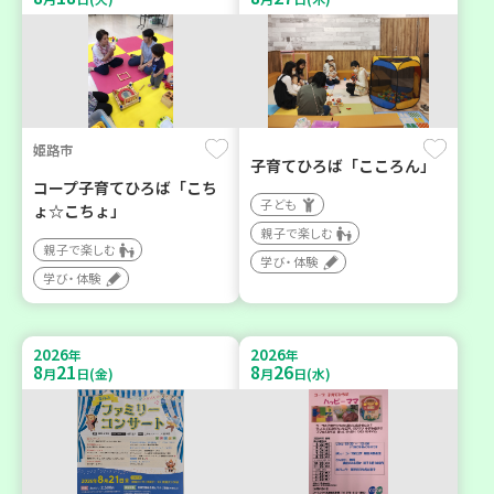
姫路市
子育てひろば「こころん」
コープ子育てひろば「こち
子ども
ょ☆こちょ」
親子で楽しむ
親子で楽しむ
学び・体験
学び・体験
2026
2026
年
年
8
21
8
26
月
日(金)
月
日(水)