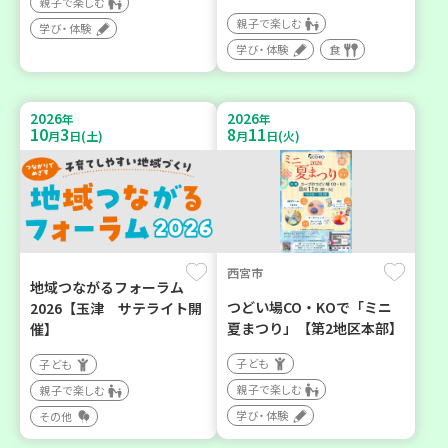
親子で楽しむ
親子で楽しむ
学び・体験
学び・体験
食
2026
2026
年
年
10
3
8
11
月
日(土)
月
日(火)
西宮市
地域つながるフォーラム
つどい場CO・KOで「ミニ
2026【玉津 サテライト開
夏まつり」【第2地区本部】
催】
子ども
子ども
親子で楽しむ
親子で楽しむ
学び・体験
その他