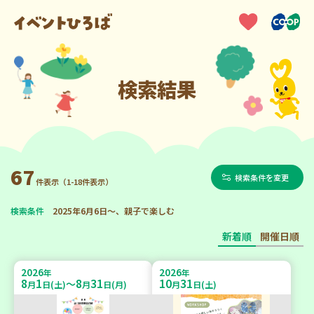
検索結果
67
検索条件を変更
件表示（1-18件表示）
検索条件
2025年6月6日～、親子で楽しむ
新着順
開催日順
2026
2026
年
年
8
1
8
31
10
31
～
月
日(土)
月
日(月)
月
日(土)