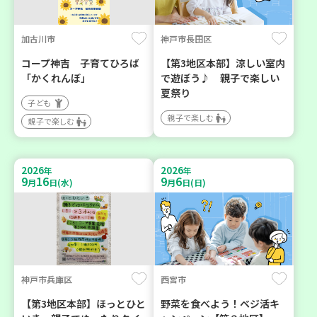
加古川市
神戸市長田区
コープ神吉 子育てひろば
【第3地区本部】涼しい室内
「かくれんぼ」
で遊ぼう♪ 親子で楽しい
夏祭り
子ども
親子で楽しむ
親子で楽しむ
2026
2026
年
年
9
16
9
6
月
日(水)
月
日(日)
神戸市兵庫区
西宮市
【第3地区本部】ほっとひと
野菜を食べよう！ベジ活キ