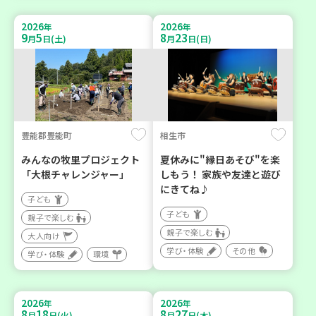
2026
2026
年
年
9
5
8
23
月
日(土)
月
日(日)
豊能郡豊能町
相生市
みんなの牧里プロジェクト
夏休みに"縁日あそび"を楽
「大根チャレンジャー」
しもう！ 家族や友達と遊び
にきてね♪
子ども
子ども
親子で楽しむ
親子で楽しむ
大人向け
学び・体験
その他
学び・体験
環境
2026
2026
年
年
8
18
8
27
月
日(火)
月
日(木)