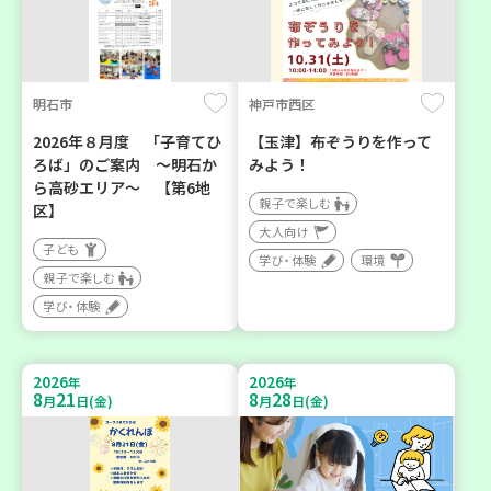
明石市
神戸市西区
2026年８月度 「子育てひ
【玉津】布ぞうりを作って
ろば」のご案内 ～明石か
みよう！
ら高砂エリア～ 【第6地
親子で楽しむ
区】
大人向け
子ども
学び・体験
環境
親子で楽しむ
学び・体験
2026
2026
年
年
8
21
8
28
月
日(金)
月
日(金)