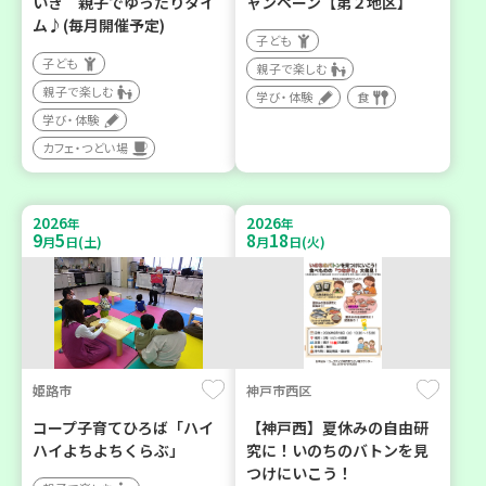
いき 親子でゆったりタイ
ャンペーン【第２地区】
ム♪(毎月開催予定)
子ども
子ども
親子で楽しむ
親子で楽しむ
学び・体験
食
学び・体験
カフェ・つどい場
2026
2026
年
年
9
5
8
18
月
日(土)
月
日(火)
姫路市
神戸市西区
コープ子育てひろば「ハイ
【神戸西】夏休みの自由研
ハイよちよちくらぶ」
究に！いのちのバトンを見
つけにいこう！