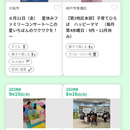
大阪市
神戸市東灘区
８月21日（金） 夏休みフ
【第3地区本部】子育てひろ
ァミリーコンサート～この
ば ハッピーママ （毎月
夏いちばんのワクワクを！
第4水曜日：9月・12月休
～
み）
子ども
親子で楽しむ
親子で楽しむ
カフェ・つどい場
大人向け
芸術・音楽
2026
2026
年
年
9
10
8
16
月
日(木)
月
日(日)