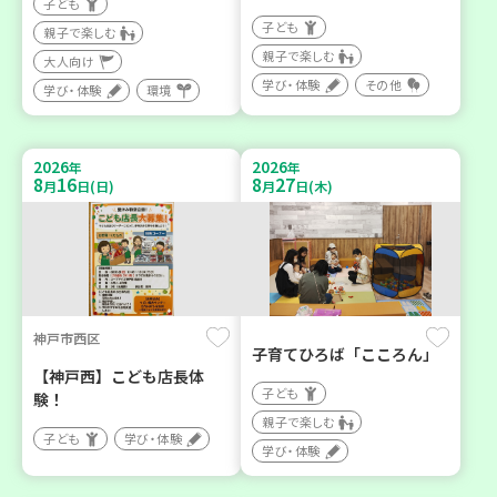
子ども
子ども
親子で楽しむ
親子で楽しむ
大人向け
学び・体験
その他
学び・体験
環境
2026
2026
年
年
8
16
8
27
月
日(日)
月
日(木)
神戸市西区
子育てひろば「こころん」
【神戸西】こども店長体
子ども
験！
親子で楽しむ
子ども
学び・体験
学び・体験