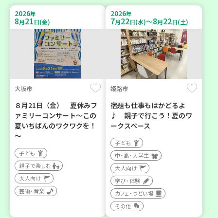
2026
2026
年
年
8
21
7
22
8
22
～
月
日(金)
月
日(水)
月
日(土)
大阪市
姫路市
８月21日（金） 夏休みフ
宿題も仕事もはかどるよ
ァミリーコンサート～この
♪ 親子で行こう！夏のワ
夏いちばんのワクワクを！
ークスペース
～
子ども
子ども
中・高・大学生
親子で楽しむ
大人向け
大人向け
学び・体験
芸術・音楽
カフェ・つどい場
その他