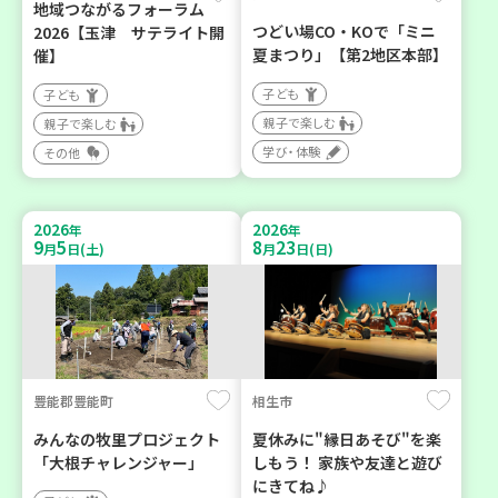
地域つながるフォーラム
つどい場CO・KOで「ミニ
2026【玉津 サテライト開
夏まつり」【第2地区本部】
催】
子ども
子ども
親子で楽しむ
親子で楽しむ
学び・体験
その他
2026
2026
年
年
9
5
8
23
月
日(土)
月
日(日)
豊能郡豊能町
相生市
みんなの牧里プロジェクト
夏休みに"縁日あそび"を楽
「大根チャレンジャー」
しもう！ 家族や友達と遊び
にきてね♪