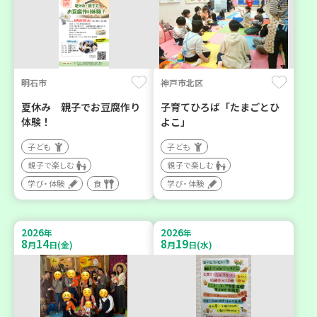
明石市
神戸市北区
夏休み 親子でお豆腐作り
子育てひろば「たまごとひ
体験！
よこ」
子ども
子ども
親子で楽しむ
親子で楽しむ
学び・体験
食
学び・体験
2026
2026
年
年
8
14
8
19
月
日(金)
月
日(水)