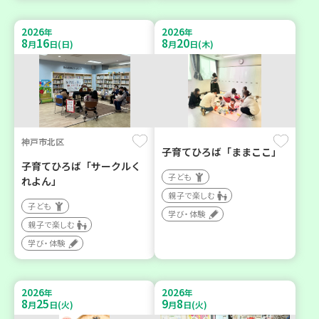
2026
2026
年
年
8
16
8
20
月
日(日)
月
日(木)
神戸市北区
子育てひろば「ままここ」
子育てひろば「サークルく
子ども
れよん」
親子で楽しむ
子ども
学び・体験
親子で楽しむ
学び・体験
2026
2026
年
年
8
25
9
8
月
日(火)
月
日(火)