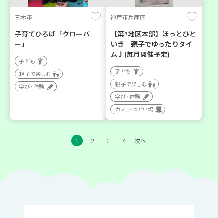
三木市
神戸市兵庫区
子育てひろば「クローバ
【第3地区本部】ほっとひと
ー」
いき 親子でゆったりタイ
ム♪(毎月開催予定)
子ども
子ども
親子で楽しむ
親子で楽しむ
学び・体験
学び・体験
カフェ・つどい場
1
2
3
4
次へ