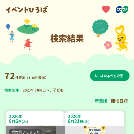
検索結果
72
検索条件を変更
件表示（1-18件表示）
検索条件
2025年8月8日～、子ども
新着順
開催日順
2026
2026
年
年
8
6
8
21
月
日(木)
月
日(金)
受付終了しました