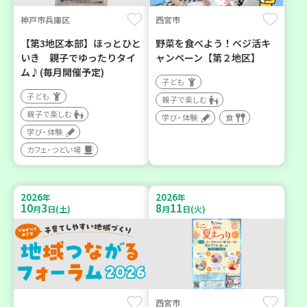
神戸市兵庫区
西宮市
【第3地区本部】ほっとひと
野菜を食べよう！ベジ活キ
いき 親子でゆったりタイ
ャンペーン【第２地区】
ム♪(毎月開催予定)
子ども
子ども
親子で楽しむ
親子で楽しむ
学び・体験
食
学び・体験
カフェ・つどい場
2026
2026
年
年
10
3
8
11
月
日(土)
月
日(火)
西宮市