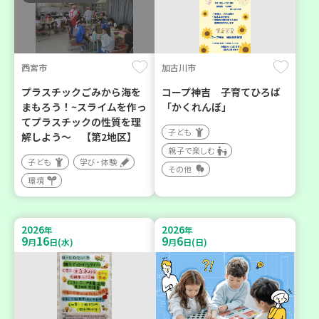
西宮市
加古川市
プラスチックごみから海を
コープ神吉 子育てひろば
まもろう！~スライムを作っ
「かくれんぼ」
てプラスチックの性質を理
子ども
解しよう～ 【第2地区】
親子で楽しむ
子ども
学び・体験
その他
環境
2026
2026
年
年
9
16
9
6
月
日(水)
月
日(日)