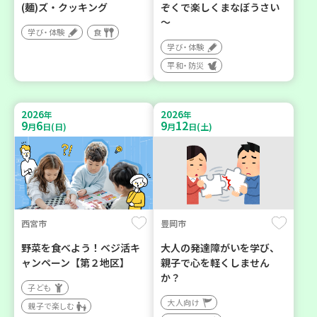
(麺)ズ・クッキング
ぞくで楽しくまなぼうさい
～
学び・体験
食
学び・体験
平和・防災
2026
2026
年
年
9
6
9
12
月
日(日)
月
日(土)
西宮市
豊岡市
野菜を食べよう！ベジ活キ
大人の発達障がいを学び、
ャンペーン【第２地区】
親子で心を軽くしません
か？
子ども
大人向け
親子で楽しむ