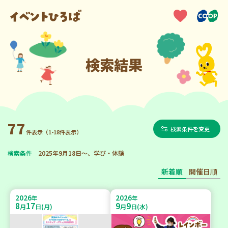
検索結果
77
検索条件を変更
件表示（1-18件表示）
検索条件
2025年9月18日～、学び・体験
新着順
開催日順
2026
2026
年
年
8
17
9
9
月
日(月)
月
日(水)