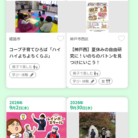
姫路市
神戸市西区
コープ子育てひろば「ハイ
【神戸西】夏休みの自由研
ハイよちよちくらぶ」
究に！いのちのバトンを見
つけにいこう！
親子で楽しむ
親子で楽しむ
学び・体験
学び・体験
食
2026
2026
年
年
9
2
9
30
月
日(水)
月
日(水)