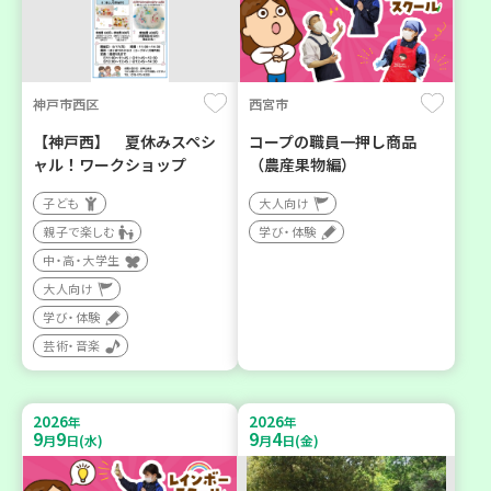
神戸市西区
西宮市
【神戸西】 夏休みスペシ
コープの職員一押し商品
ャル！ワークショップ
（農産果物編）
子ども
大人向け
親子で楽しむ
学び・体験
中・高・大学生
大人向け
学び・体験
芸術・音楽
2026
2026
年
年
9
9
9
4
月
日(水)
月
日(金)