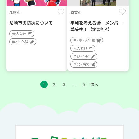
尼崎市
西宮市
尼崎市の防災について
平和を考える会 メンバー
募集中！【第2地区】
大人向け
中・高・大学生
学び・体験
大人向け
学び・体験
平和・防災
1
2
3
5
次へ
…