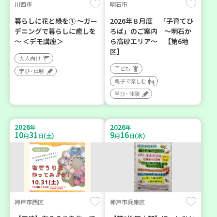
川西市
明石市
暮らしに花と緑を① ～ガー
2026年８月度 「子育てひ
デニングで暮らしに癒しを
ろば」のご案内 ～明石か
～ ＜デモ講座＞
ら高砂エリア～ 【第6地
区】
大人向け
子ども
学び・体験
親子で楽しむ
学び・体験
2026
2026
年
年
10
31
9
16
月
日(土)
月
日(水)
神戸市西区
神戸市兵庫区