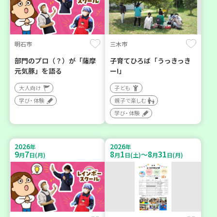
明石市
三木市
部門のプロ（？）が「薩摩
子育てひろば「うっきっき
元気豚」を語る
ー!」
大人向け
子ども
学び・体験
親子で楽しむ
学び・体験
2026
2026
年
年
9
7
8
1
8
31
～
月
日(月)
月
日(土)
月
日(月)