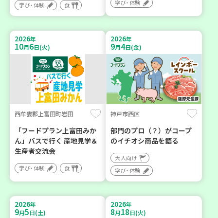
学び・体験
学び・体験
食
2026
2026
年
年
10
6
9
4
月
日(火)
月
日(金)
西牟婁郡上富田町岩田
神戸市西区
「フードプラン上富田みか
部門のプロ（？）がコープ
ん」バスで行く 産地見学＆
のイチオシ商品を語る
生産者交流会
大人向け
学び・体験
食
学び・体験
2026
2026
年
年
9
5
8
18
月
日(土)
月
日(火)