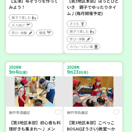
【玉津】布ぞうりを作って
【第3地区本部】ほっとひと
みよう！
いき 親子でゆったりタイ
ム♪(毎月開催予定)
親子で楽しむ
子ども
大人向け
親子で楽しむ
学び・体験
環境
学び・体験
カフェ・つどい場
2026
2026
年
年
9
4
9
23
月
日(金)
月
日(水)
神戸市須磨区
神戸市兵庫区
【第3地区本部】初心者も料
【第3地区本部】こべっこ
理好きも集まれ～♪ メン
BOSAI(ぼうさい)教室～か