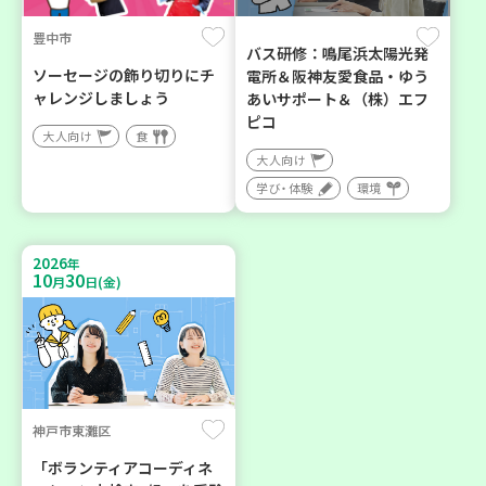
豊中市
バス研修：鳴尾浜太陽光発
ソーセージの飾り切りにチ
電所＆阪神友愛食品・ゆう
ャレンジしましょう
あいサポート＆（株）エフ
ピコ
大人向け
食
大人向け
学び・体験
環境
2026
年
10
30
月
日(金)
神戸市東灘区
「ボランティアコーディネ