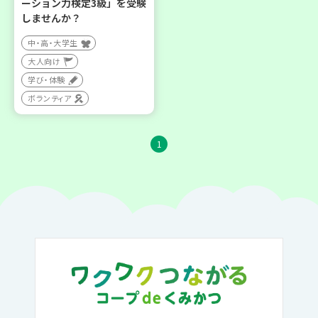
ーション力検定3級」を受験
しませんか？
中・高・大学生
大人向け
学び・体験
ボランティア
1