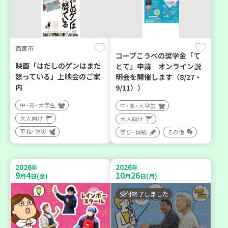
西宮市
コープこうべの奨学金「て
映画「はだしのゲンはまだ
とて」申請 オンライン説
怒っている」上映会のご案
明会を開催します（8/27・
内
9/11））
中・高・大学生
中・高・大学生
大人向け
大人向け
平和・防災
学び・体験
その他
2026
2026
年
年
9
4
10
26
月
日(金)
月
日(月)
受付終了しました