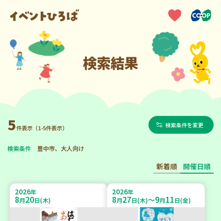
検索結果
5
検索条件を変更
件表示（1-5件表示）
検索条件
豊中市、大人向け
新着順
開催日順
2026
2026
年
年
8
20
8
27
9
11
～
月
日(木)
月
日(木)
月
日(金)