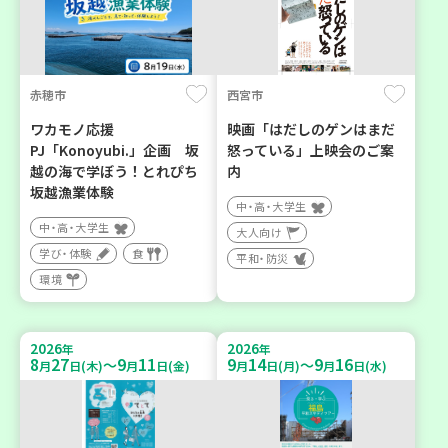
赤穂市
西宮市
ワカモノ応援
映画「はだしのゲンはまだ
PJ「Konoyubi.」企画 坂
怒っている」上映会のご案
越の海で学ぼう！とれぴち
内
坂越漁業体験
中・高・大学生
中・高・大学生
大人向け
学び・体験
食
平和・防災
環境
2026
2026
年
年
8
27
9
11
9
14
9
16
～
～
月
日(木)
月
日(金)
月
日(月)
月
日(水)