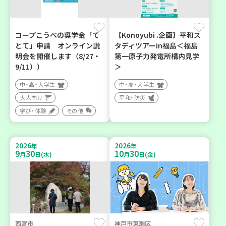
コープこうべの奨学金「て
【Konoyubi .企画】平和ス
とて」申請 オンライン説
タディツアーin福島＜福島
明会を開催します（8/27・
第一原子力発電所構内見学
9/11））
＞
中・高・大学生
中・高・大学生
大人向け
平和・防災
学び・体験
その他
2026
2026
年
年
9
30
10
30
月
日(水)
月
日(金)
西宮市
神戸市東灘区