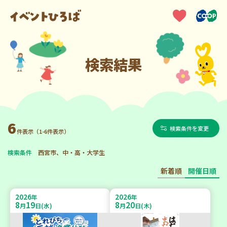
検索結果
6
検索条件を変更
件表示（1-6件表示）
検索条件
西宮市、中・高・大学生
新着順
開催日順
2026
2026
年
年
8
19
8
20
月
日(水)
月
日(木)