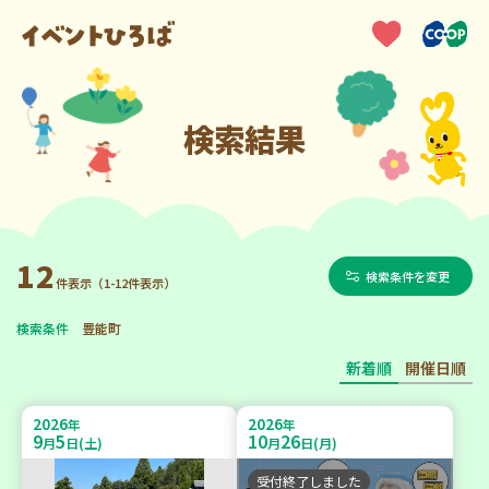
検索結果
12
検索条件を変更
件表示（1-12件表示）
検索条件
豊能町
新着順
開催日順
2026
2026
年
年
9
5
10
26
月
日(土)
月
日(月)
受付終了しました