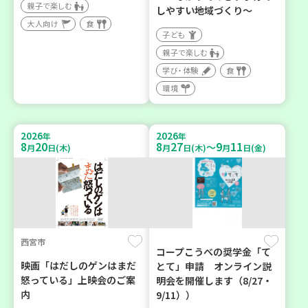
親子で楽しむ
しやすい地域づくり～
大人向け
食
子ども
親子で楽しむ
学び・体験
食
環境
2026
2026
年
年
8
20
8
27
9
11
～
月
日(木)
月
日(木)
月
日(金)
西宮市
コープこうべの奨学金「て
映画「はだしのゲンはまだ
とて」申請 オンライン説
怒っている」上映会のご案
明会を開催します（8/27・
内
9/11））