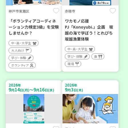
神戸市東灘区
赤穂市
「ボランティアコーディネ
ワカモノ応援
ーション力検定3級」を受験
PJ「Konoyubi.」企画 坂
しませんか？
越の海で学ぼう！とれぴち
坂越漁業体験
中・高・大学生
中・高・大学生
大人向け
学び・体験
食
学び・体験
環境
ボランティア
2026
2026
年
年
9
14
9
16
9
3
～
月
日(月)
月
日(水)
月
日(木)