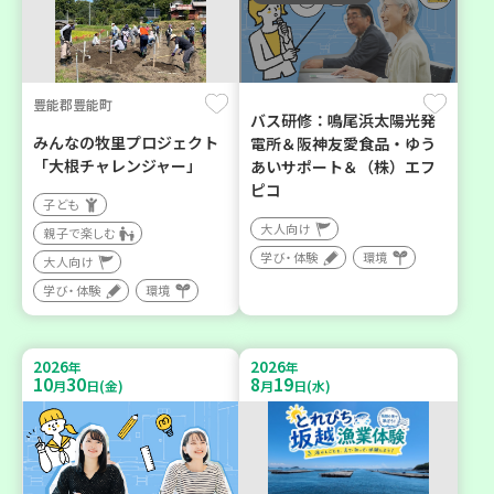
豊能郡豊能町
バス研修：鳴尾浜太陽光発
みんなの牧里プロジェクト
電所＆阪神友愛食品・ゆう
「大根チャレンジャー」
あいサポート＆（株）エフ
ピコ
子ども
大人向け
親子で楽しむ
学び・体験
環境
大人向け
学び・体験
環境
2026
2026
年
年
10
30
8
19
月
日(金)
月
日(水)