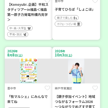
豊中市
【Konoyubi .企画】平和ス
子育てひろば「しょこほ」
タディツアーin福島＜福島
第一原子力発電所構内見学
親子で楽しむ
＞
カフェ・つどい場
中・高・大学生
平和・防災
2026
2026
年
年
8
8
10
3
月
日(土)
月
日(土)
豊中市
神戸市東灘区
「牧マルシェ」にみんなで
【親子参加イベント】地域
来てね
つながるフォーラム2026
～つながりでめざす子育て