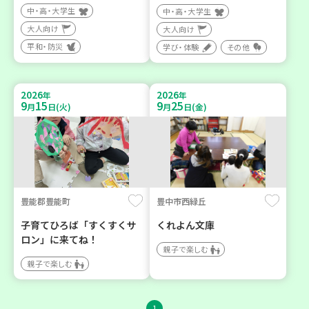
中・高・大学生
中・高・大学生
大人向け
大人向け
平和・防災
学び・体験
その他
2026
2026
年
年
9
15
9
25
月
日(火)
月
日(金)
豊能郡豊能町
豊中市西緑丘
子育てひろば「すくすくサ
くれよん文庫
ロン」に来てね！
親子で楽しむ
親子で楽しむ
1