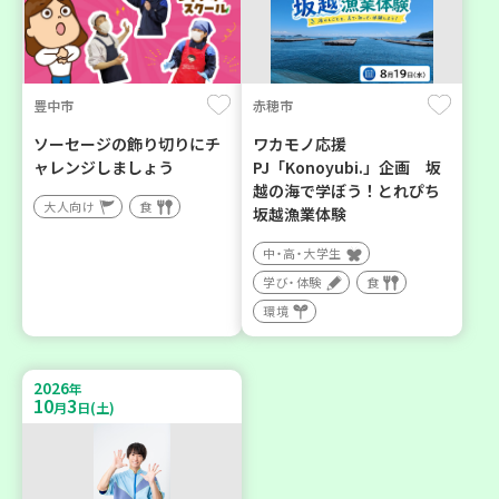
豊中市
赤穂市
ソーセージの飾り切りにチ
ワカモノ応援
ャレンジしましょう
PJ「Konoyubi.」企画 坂
越の海で学ぼう！とれぴち
大人向け
食
坂越漁業体験
中・高・大学生
学び・体験
食
環境
2026
年
10
3
月
日(土)