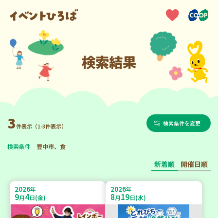
検索結果
3
検索条件を変更
件表示（1-3件表示）
検索条件
豊中市、食
新着順
開催日順
2026
2026
年
年
9
4
8
19
月
日(金)
月
日(水)