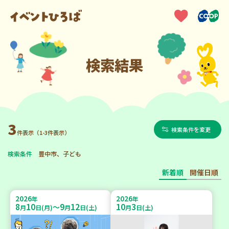
検索結果
3
検索条件を変更
件表示（1-3件表示）
検索条件
豊中市、子ども
新着順
開催日順
2026
2026
年
年
8
10
9
12
10
3
～
月
日(月)
月
日(土)
月
日(土)