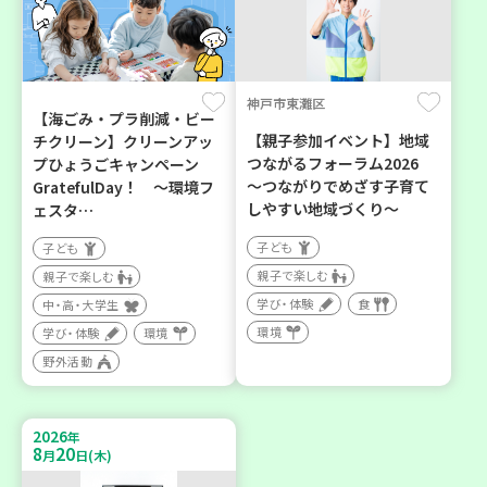
神戸市東灘区
【海ごみ・プラ削減・ビー
【親子参加イベント】地域
チクリーン】クリーンアッ
つながるフォーラム2026
プひょうごキャンペーン
～つながりでめざす子育て
GratefulDay！ ～環境フ
しやすい地域づくり～
ェスタ…
子ども
子ども
親子で楽しむ
親子で楽しむ
学び・体験
食
中・高・大学生
環境
学び・体験
環境
野外活動
2026
年
8
20
月
日(木)