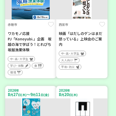
赤穂市
西宮市
ワカモノ応援
映画「はだしのゲンはまだ
PJ「Konoyubi.」企画 坂
怒っている」上映会のご案
越の海で学ぼう！とれぴち
内
坂越漁業体験
中・高・大学生
中・高・大学生
大人向け
学び・体験
食
平和・防災
環境
2026
2026
年
年
8
27
9
11
8
20
～
月
日(木)
月
日(金)
月
日(木)