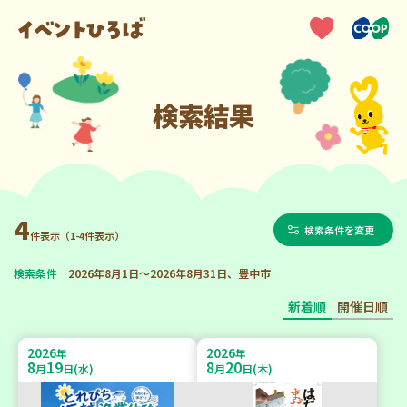
検索結果
4
検索条件を変更
件表示（1-4件表示）
検索条件
2026年8月1日～2026年8月31日、豊中市
新着順
開催日順
2026
2026
年
年
8
19
8
20
月
日(水)
月
日(木)