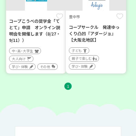
豊中市
コープこうべの奨学金「て
コープサークル 発達ゆっ
とて」申請 オンライン説
くり凸凹『アダージョ』
明会を開催します（8/27・
【大阪北地区】
9/11））
子ども
中・高・大学生
親子で楽しむ
大人向け
学び・体験
学び・体験
その他
1