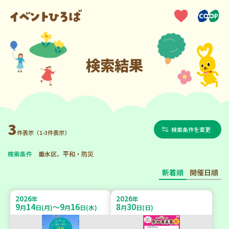
検索結果
3
検索条件を変更
件表示（1-3件表示）
検索条件
垂水区、平和・防災
新着順
開催日順
2026
2026
年
年
9
14
9
16
8
30
～
月
日(月)
月
日(水)
月
日(日)