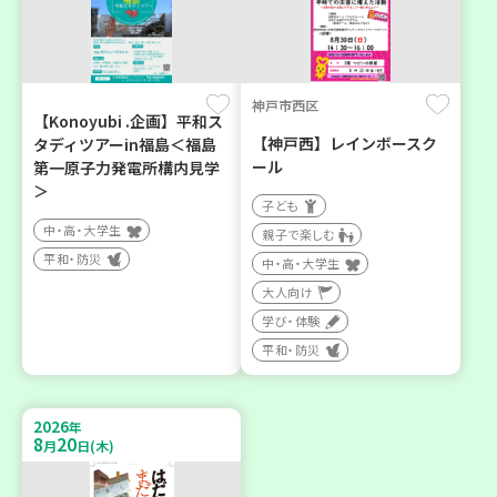
神戸市西区
【Konoyubi .企画】平和ス
【神戸西】レインボースク
タディツアーin福島＜福島
ール
第一原子力発電所構内見学
＞
子ども
中・高・大学生
親子で楽しむ
平和・防災
中・高・大学生
大人向け
学び・体験
平和・防災
2026
年
8
20
月
日(木)