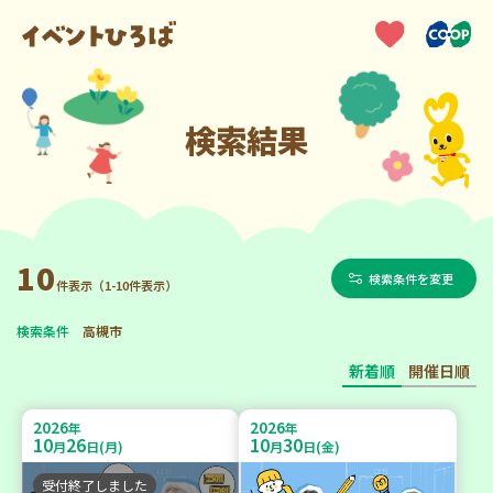
検索結果
10
検索条件を変更
件表示（1-10件表示）
検索条件
高槻市
新着順
開催日順
2026
2026
年
年
10
26
10
30
月
日(月)
月
日(金)
受付終了しました