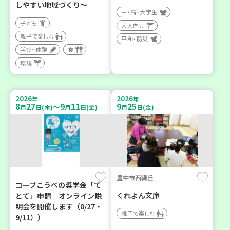
しやすい地域づくり～
中・高・大学生
子ども
大人向け
親子で楽しむ
平和・防災
学び・体験
食
環境
2026
2026
年
年
8
27
9
11
9
25
～
月
日(木)
月
日(金)
月
日(金)
豊中市西緑丘
コープこうべの奨学金「て
くれよん文庫
とて」申請 オンライン説
明会を開催します（8/27・
親子で楽しむ
9/11））