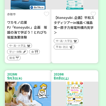
赤穂市
【Konoyubi .企画】平和ス
ワカモノ応援
タディツアーin福島＜福島
PJ「Konoyubi.」企画 坂
第一原子力発電所構内見学
越の海で学ぼう！とれぴち
＞
坂越漁業体験
中・高・大学生
中・高・大学生
平和・防災
学び・体験
食
環境
2026
2026
年
年
9
3
8
8
月
日(木)
月
日(土)