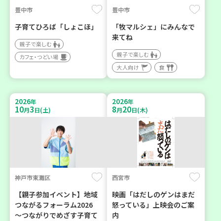
豊中市
豊中市
子育てひろば「しょこほ」
「牧マルシェ」にみんなで
来てね
親子で楽しむ
親子で楽しむ
カフェ・つどい場
大人向け
食
2026
2026
年
年
10
3
8
20
月
日(土)
月
日(木)
神戸市東灘区
西宮市
【親子参加イベント】地域
映画「はだしのゲンはまだ
つながるフォーラム2026
怒っている」上映会のご案
～つながりでめざす子育て
内