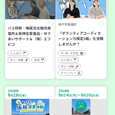
神戸市東灘区
バス研修：鳴尾浜太陽光発
「ボランティアコーディネ
電所＆阪神友愛食品・ゆう
ーション力検定3級」を受験
あいサポート＆（株）エフ
しませんか？
ピコ
中・高・大学生
大人向け
大人向け
学び・体験
環境
学び・体験
ボランティア
2026
2026
年
年
8
19
9
14
9
16
～
月
日(水)
月
日(月)
月
日(水)