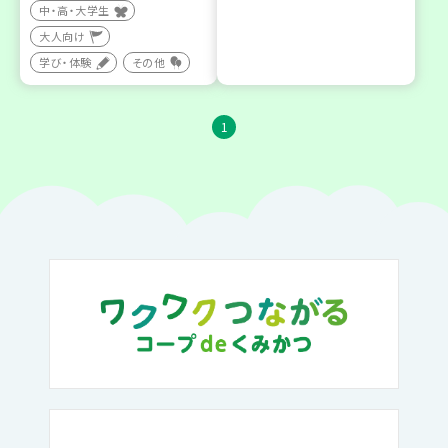
中・高・大学生
大人向け
学び・体験
その他
1