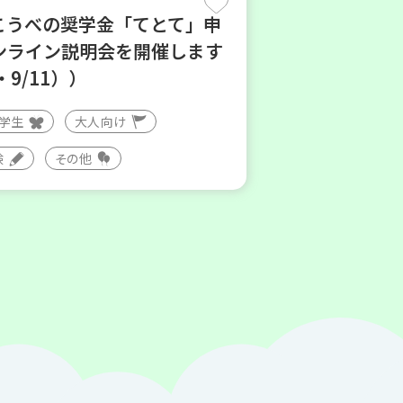
こうべの奨学金「てとて」申
ンライン説明会を開催します
・9/11））
大学生
大人向け
験
その他