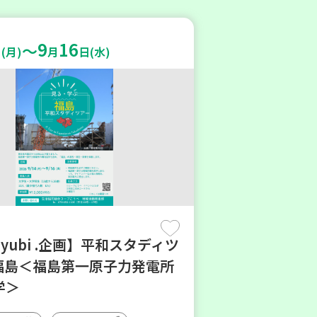
9
16
～
(月)
月
日(水)
oyubi .企画】平和スタディツ
n福島＜福島第一原子力発電所
学＞