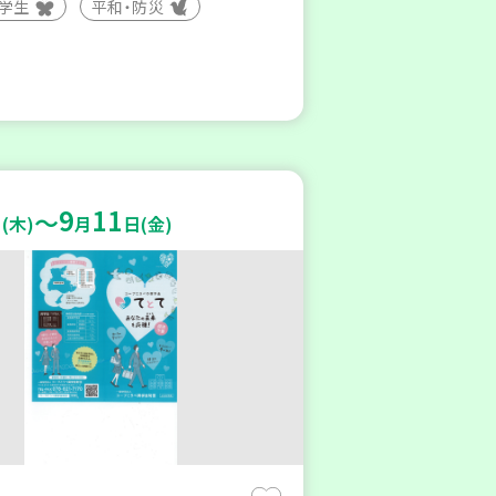
大学生
平和・防災
9
11
～
(木)
月
日(金)