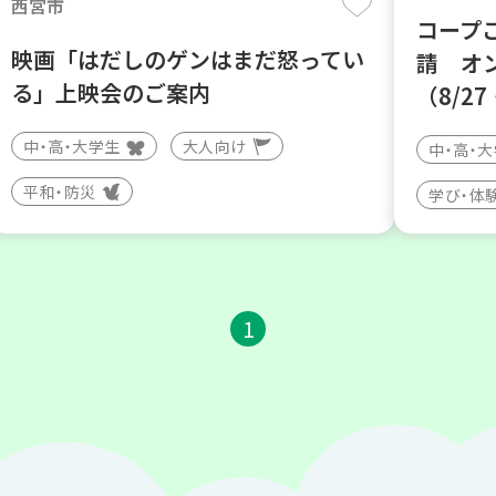
西宮市
コープ
映画「はだしのゲンはまだ怒ってい
請 オ
る」上映会のご案内
（8/27
中・高・大学生
大人向け
中・高・
平和・防災
学び・体
1