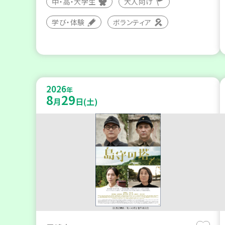
中・高・大学生
大人向け
学び・体験
ボランティア
2026
年
8
29
月
日(土)