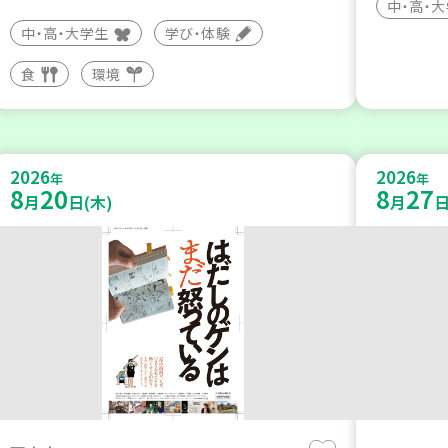
中・高・
中・高・大学生
学び・体験
食
環境
2026
2026
年
年
8
20
8
27
月
日(木)
月
日