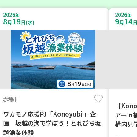
2026
2026
年
年
8
19
9
14
月
日(水)
月
日
赤穂市
【Kon
ワカモノ応援PJ「Konoyubi.」企
アーi
画 坂越の海で学ぼう！とれぴち坂
構内見
越漁業体験