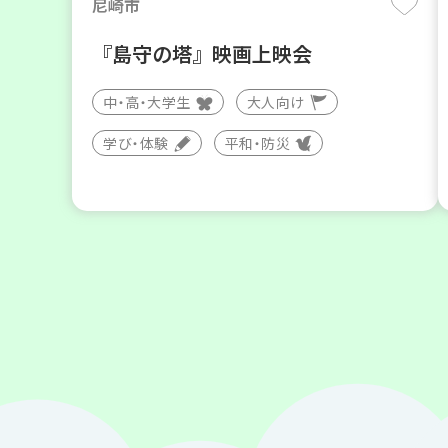
尼崎市
『島守の塔』映画上映会
中・高・大学生
大人向け
学び・体験
平和・防災