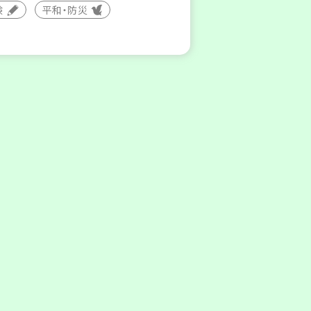
験
平和・防災