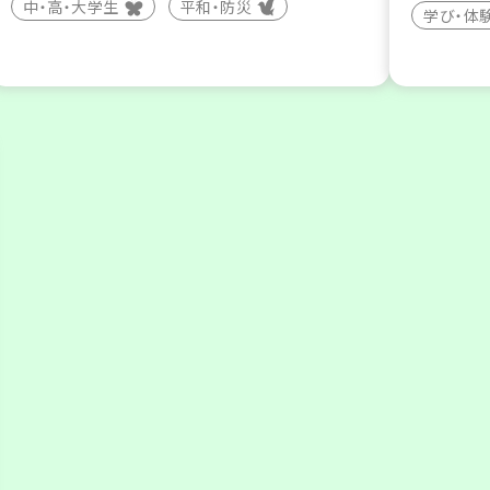
中・高・大学生
平和・防災
学び・体