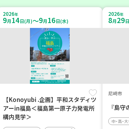
2026
2026
年
年
9
14
9
16
8
29
～
月
日(月)
月
日(水)
月
日
尼崎市
【Konoyubi .企画】平和スタディツ
『島守
アーin福島＜福島第一原子力発電所
構内見学＞
中・高・