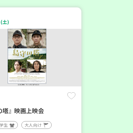
(土)
の塔』映画上映会
大学生
大人向け