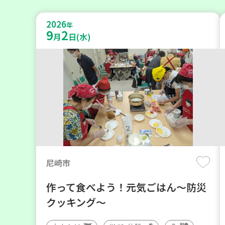
2026
年
9
2
月
日(水)
尼崎市
作って食べよう！元気ごはん～防災
クッキング～