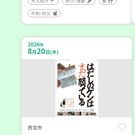
大人向け
学び・体験
食
平和・防災
2026
年
8
20
月
日(木)
西宮市