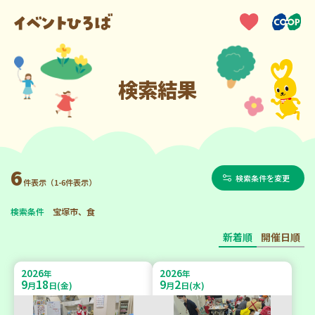
検索結果
6
検索条件を変更
件表示（1-6件表示）
検索条件
宝塚市、食
新着順
開催日順
2026
2026
年
年
9
18
9
2
月
日(金)
月
日(水)