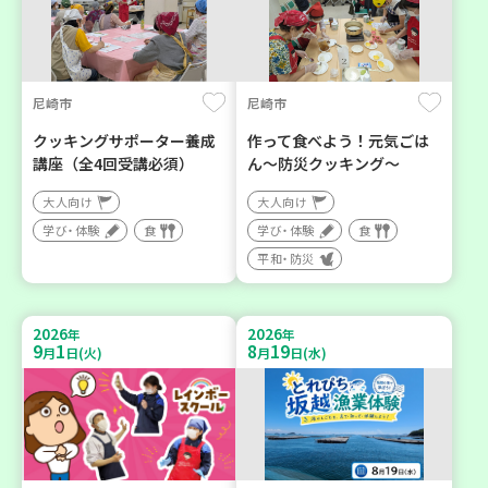
尼崎市
尼崎市
クッキングサポーター養成
作って食べよう！元気ごは
講座（全4回受講必須）
ん～防災クッキング～
大人向け
大人向け
学び・体験
食
学び・体験
食
平和・防災
2026
2026
年
年
9
1
8
19
月
日(火)
月
日(水)