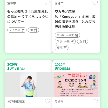
宝塚市
赤穂市
もっと知ろう！兵庫生まれ
ワカモノ応援
の醤油 ～うすくちしょうゆ
PJ「Konoyubi.」企画 坂
について～
越の海で学ぼう！とれぴち
坂越漁業体験
大人向け
食
中・高・大学生
学び・体験
食
環境
2026
2026
年
年
10
3
9
5
月
日(土)
月
日(土)
神戸市東灘区
尼崎市