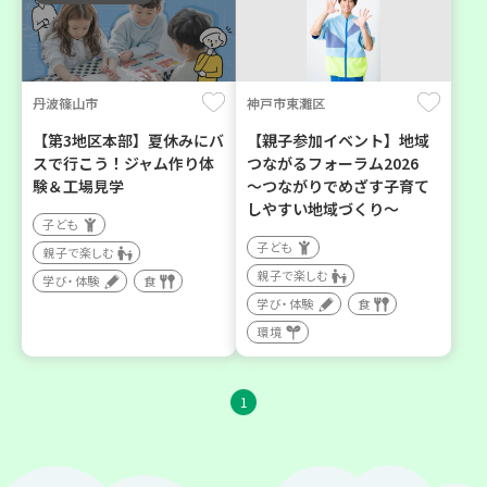
丹波篠山市
神戸市東灘区
【第3地区本部】夏休みにバ
【親子参加イベント】地域
スで行こう！ジャム作り体
つながるフォーラム2026
験＆工場見学
～つながりでめざす子育て
しやすい地域づくり～
子ども
子ども
親子で楽しむ
親子で楽しむ
学び・体験
食
学び・体験
食
環境
1