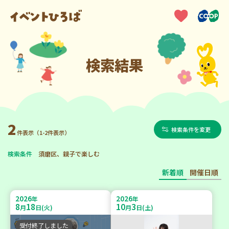
検索結果
2
検索条件を変更
件表示（1-2件表示）
検索条件
須磨区、親子で楽しむ
新着順
開催日順
2026
2026
年
年
8
18
10
3
月
日(火)
月
日(土)
受付終了しました