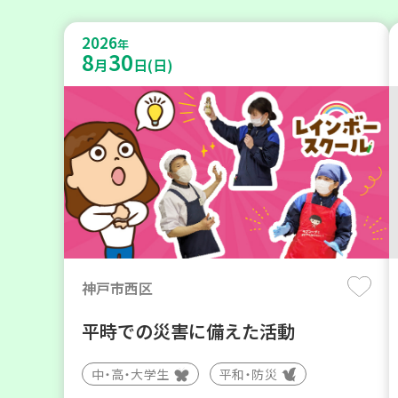
2026
年
8
30
月
日(日)
神戸市西区
平時での災害に備えた活動
中・高・大学生
平和・防災