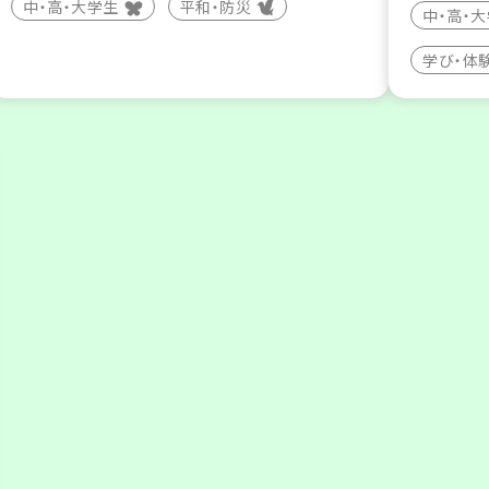
中・高・大学生
平和・防災
中・高・
学び・体