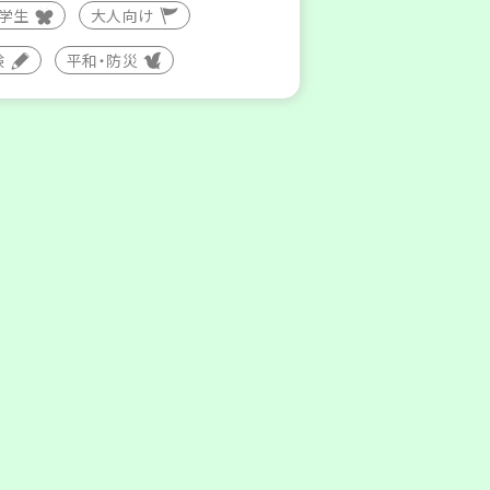
大学生
大人向け
験
平和・防災