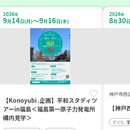
2026
2026
年
年
9
14
9
16
8
30
～
月
日(月)
月
日(水)
月
日
神戸市西
【Konoyubi .企画】平和スタディツ
【神戸
アーin福島＜福島第一原子力発電所
構内見学＞
子ども