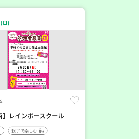
(日)
区
西】レインボースクール
親子で楽しむ