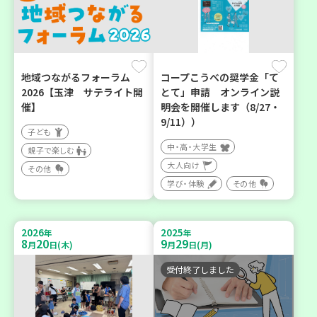
地域つながるフォーラム
コープこうべの奨学金「て
2026【玉津 サテライト開
とて」申請 オンライン説
催】
明会を開催します（8/27・
9/11））
子ども
中・高・大学生
親子で楽しむ
大人向け
その他
学び・体験
その他
2026
2025
年
年
8
20
9
29
月
日(木)
月
日(月)
受付終了しました