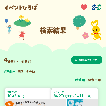
検索結果
4
検索条件を変更
件表示（1-4件表示）
検索条件
西区、その他
新着順
開催日順
2026
2026
年
年
10
3
8
27
9
11
～
月
日(土)
月
日(木)
月
日(金)