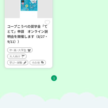
コープこうべの奨学金「て
とて」申請 オンライン説
明会を開催します（8/27・
9/11））
中・高・大学生
大人向け
学び・体験
その他
1