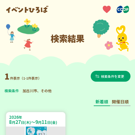
検索結果
1
検索条件を変更
件表示（1-1件表示）
検索条件
加古川市、その他
新着順
開催日順
2026
年
8
27
9
11
～
月
日(木)
月
日(金)