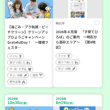
明石市
【海ごみ・プラ削減・ビー
2026年８月度 「子育てひ
チクリーン】クリーンアッ
ろば」のご案内 ～明石か
プひょうごキャンペーン
ら高砂エリア～ 【第6地
GratefulDay！ ～環境フ
区】
ェスタ…
子ども
子ども
親子で楽しむ
親子で楽しむ
学び・体験
中・高・大学生
学び・体験
環境
野外活動
2026
2026
年
年
10
30
8
19
月
日(金)
月
日(水)