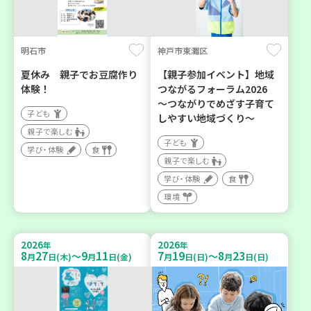
明石市
神戸市東灘区
夏休み 親子でお豆腐作り
【親子参加イベント】地域
体験！
つながるフォーラム2026
～つながりでめざす子育て
子ども
しやすい地域づくり～
親子で楽しむ
子ども
学び・体験
食
親子で楽しむ
学び・体験
食
環境
2026
2026
年
年
8
27
9
11
7
19
8
23
～
～
月
日(木)
月
日(金)
月
日(日)
月
日(日)