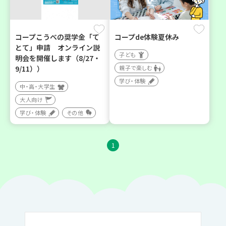
コープこうべの奨学金「て
コープde体験夏休み
とて」申請 オンライン説
子ども
明会を開催します（8/27・
9/11））
親子で楽しむ
学び・体験
中・高・大学生
大人向け
学び・体験
その他
1