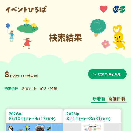
検索結果
8
検索条件を変更
件表示（1-8件表示）
検索条件
加古川市、学び・体験
新着順
開催日順
2026
2026
年
年
8
10
9
12
8
1
8
31
～
～
月
日(月)
月
日(土)
月
日(土)
月
日(月)