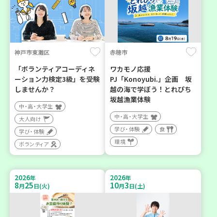
神戸市東灘区
赤穂市
「ボランティアコーディネ
ワカモノ応援
ーション力検定3級」を受験
PJ「Konoyubi.」企画 坂
しませんか？
越の海で学ぼう！とれぴち
坂越漁業体験
中・高・大学生
中・高・大学生
大人向け
学び・体験
食
学び・体験
環境
ボランティア
2026
2026
年
年
8
25
10
3
月
日(火)
月
日(土)