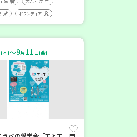
大学生
大人向け
験
ボランティア
9
11
～
(木)
月
日(金)
こうべの奨学金「てとて」申