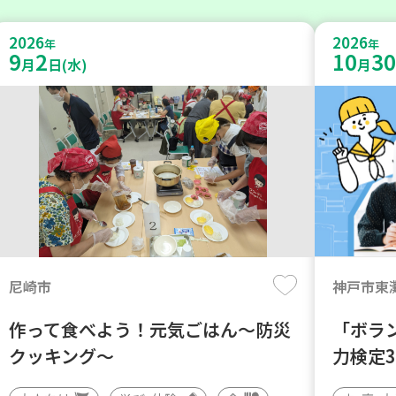
2026
2026
年
年
9
2
10
30
月
日(水)
月
尼崎市
神戸市東
作って食べよう！元気ごはん～防災
「ボラ
クッキング～
力検定