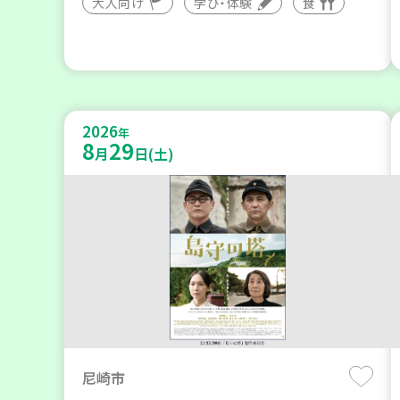
大人向け
学び・体験
食
2026
年
8
29
月
日(土)
尼崎市