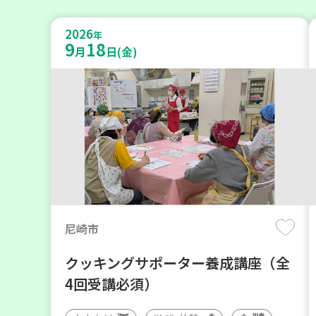
2026
年
9
18
月
日(金)
尼崎市
クッキングサポーター養成講座（全
4回受講必須）