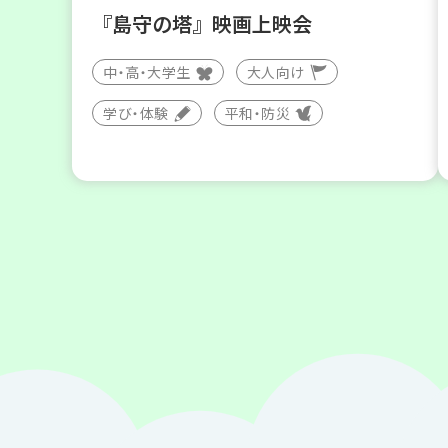
『島守の塔』映画上映会
中・高・大学生
大人向け
学び・体験
平和・防災