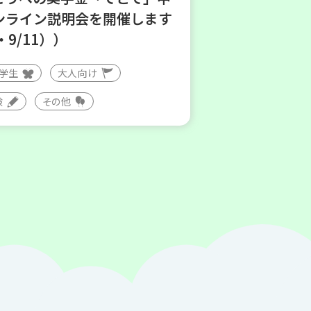
ンライン説明会を開催します
・9/11））
大学生
大人向け
験
その他