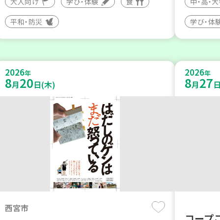
大人向け
学び・体験
食
中・高・
平和・防災
学び・体
2026
2026
年
年
8
20
8
27
月
日(木)
月
日
西宮市
コープ