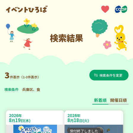
検索結果
3
検索条件を変更
件表示（1-3件表示）
検索条件
兵庫区、食
新着順
開催日順
2026
2026
年
年
8
19
8
18
月
日(水)
月
日(火)
受付終了しました