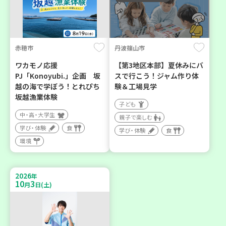
赤穂市
丹波篠山市
ワカモノ応援
【第3地区本部】夏休みにバ
PJ「Konoyubi.」企画 坂
スで行こう！ジャム作り体
越の海で学ぼう！とれぴち
験＆工場見学
坂越漁業体験
子ども
中・高・大学生
親子で楽しむ
学び・体験
食
学び・体験
食
環境
2026
年
10
3
月
日(土)