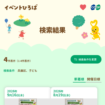
検索結果
4
検索条件を変更
件表示（1-4件表示）
検索条件
兵庫区、子ども
新着順
開催日順
2026
2026
年
年
9
16
8
19
月
日(水)
月
日(水)