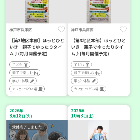
神戸市兵庫区
神戸市兵庫区
【第3地区本部】ほっとひと
【第3地区本部】ほっとひと
いき 親子でゆったりタイ
いき 親子でゆったりタイ
ム♪(毎月開催予定)
ム♪(毎月開催予定)
子ども
子ども
親子で楽しむ
親子で楽しむ
学び・体験
学び・体験
カフェ・つどい場
カフェ・つどい場
2026
2026
年
年
8
18
10
3
月
日(火)
月
日(土)
受付終了しました