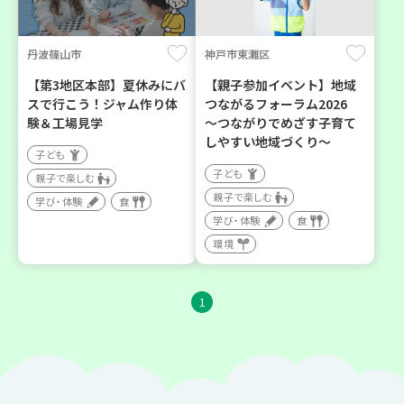
丹波篠山市
神戸市東灘区
【第3地区本部】夏休みにバ
【親子参加イベント】地域
スで行こう！ジャム作り体
つながるフォーラム2026
験＆工場見学
～つながりでめざす子育て
しやすい地域づくり～
子ども
子ども
親子で楽しむ
親子で楽しむ
学び・体験
食
学び・体験
食
環境
1