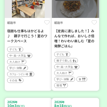
姫路市
姫路市
宿題も仕事もはかどるよ
【定員に達しました！】み
♪ 親子で行こう！夏のワ
んなで作れば、おいしさ倍
ークスペース
増！わいわい楽しむ「夏の
発酵ごはん」
子ども
子ども
中・高・大学生
親子で楽しむ
大人向け
中・高・大学生
学び・体験
大人向け
カフェ・つどい場
学び・体験
食
その他
環境
2026
2026
年
年
10
3
8
18
月
日(土)
月
日(火)