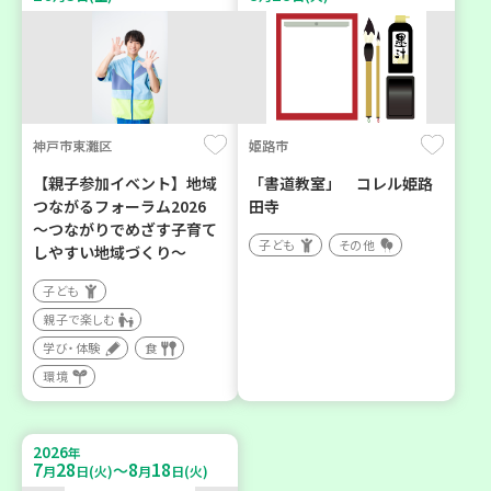
神戸市東灘区
姫路市
【親子参加イベント】地域
「書道教室」 コレル姫路
つながるフォーラム2026
田寺
～つながりでめざす子育て
子ども
その他
しやすい地域づくり～
子ども
親子で楽しむ
学び・体験
食
環境
2026
年
7
28
8
18
～
月
日(火)
月
日(火)