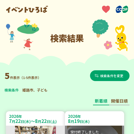
検索結果
5
検索条件を変更
件表示（1-5件表示）
検索条件
姫路市、子ども
新着順
開催日順
2026
2026
年
年
7
22
8
22
8
19
～
月
日(水)
月
日(土)
月
日(水)
受付終了しました