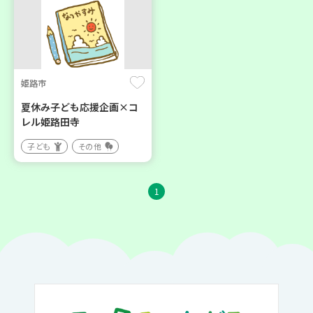
姫路市
夏休み子ども応援企画×コ
レル姫路田寺
子ども
その他
1