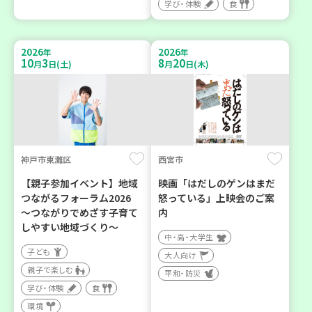
学び・体験
食
2026
2026
年
年
10
3
8
20
月
日(土)
月
日(木)
神戸市東灘区
西宮市
【親子参加イベント】地域
映画「はだしのゲンはまだ
つながるフォーラム2026
怒っている」上映会のご案
～つながりでめざす子育て
内
しやすい地域づくり～
中・高・大学生
子ども
大人向け
親子で楽しむ
平和・防災
学び・体験
食
環境