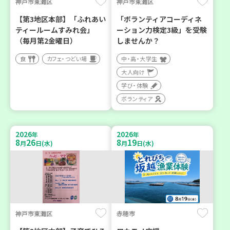
神戸市東灘区
神戸市東灘区
【第3地区本部】「ふれあい
「ボランティアコーディネ
ティールームすみれ会」
ーション力検定3級」を受験
（毎月第2金曜日）
しませんか？
食
カフェ・つどい場
中・高・大学生
大人向け
学び・体験
ボランティア
2026
2026
年
年
8
26
8
19
月
日(水)
月
日(水)
神戸市東灘区
赤穂市