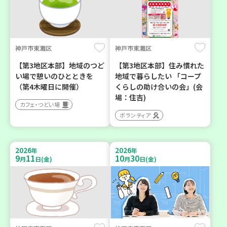
神戸市東灘区
神戸市東灘区
【第3地区本部】地域のつど
【第3地区本部】住み慣れた
い場で憩いのひとときを
地域で暮らしたい 「コープ
（第4木曜日に開催）
くらしの助け合いの会」(会
場：住吉)
カフェ・つどい場
ボランティア
2026
2026
年
年
9
11
10
30
月
日(金)
月
日(金)