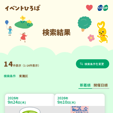
検索結果
14
検索条件を変更
件表示（1-14件表示）
検索条件
東灘区
新着順
開催日順
2026
2026
年
年
9
24
9
10
月
日(木)
月
日(木)