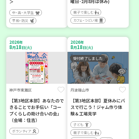
曜日･2月8月は休み)
＞
親子で楽しむ
中・高・大学生
カフェ・つどい場
平和・防災
2026
2026
年
年
8
18
8
18
月
日(火)
月
日(火)
受付終了しました
神戸市東灘区
丹波篠山市
【第3地区本部】あなたので
【第3地区本部】夏休みにバ
きることでお手伝い「コー
スで行こう！ジャム作り体
プくらしの助け合いの会」
験＆工場見学
（会場：住吉）
子ども
ボランティア
親子で楽しむ