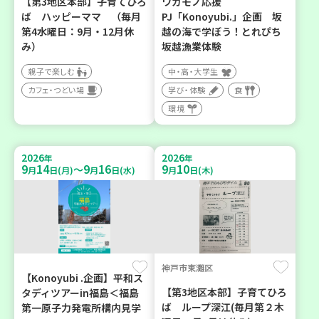
【第3地区本部】子育てひろ
ワカモノ応援
ば ハッピーママ （毎月
PJ「Konoyubi.」企画 坂
第4水曜日：9月・12月休
越の海で学ぼう！とれぴち
み）
坂越漁業体験
親子で楽しむ
中・高・大学生
カフェ・つどい場
学び・体験
食
環境
2026
2026
年
年
9
14
9
16
9
10
～
月
日(月)
月
日(水)
月
日(木)
神戸市東灘区
【Konoyubi .企画】平和ス
【第3地区本部】子育てひろ
タディツアーin福島＜福島
ば ループ深江(毎月第２木
第一原子力発電所構内見学