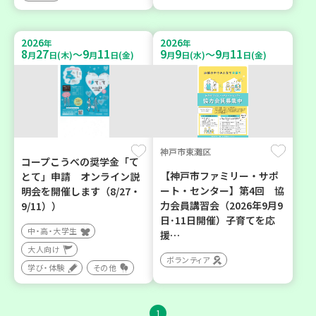
2026
2026
年
年
8
27
9
11
9
9
9
11
～
～
月
日(木)
月
日(金)
月
日(水)
月
日(金)
神戸市東灘区
コープこうべの奨学金「て
【神戸市ファミリー・サポ
とて」申請 オンライン説
ート・センター】第4回 協
明会を開催します（8/27・
力会員講習会（2026年9月9
9/11））
日･11日開催）子育てを応
中・高・大学生
援…
大人向け
ボランティア
学び・体験
その他
1