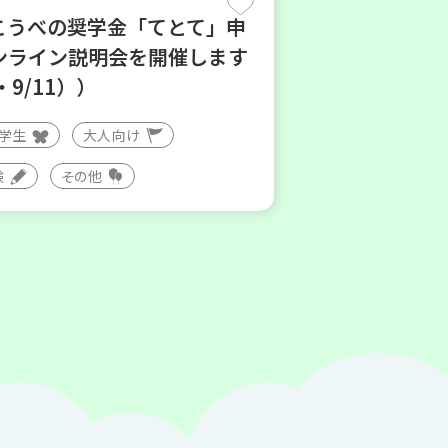
こうべの奨学金「てとて」申
ンライン説明会を開催します
・9/11））
大学生
大人向け
験
その他