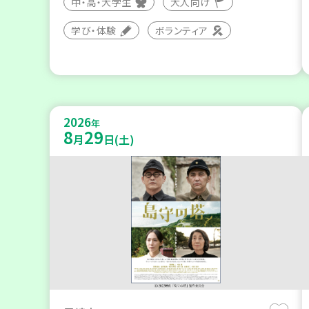
中・高・大学生
大人向け
学び・体験
ボランティア
2026
年
8
29
月
日(土)