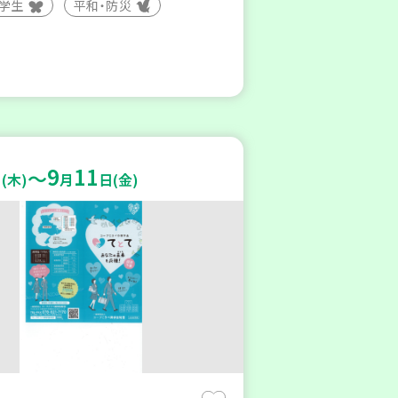
大学生
平和・防災
9
11
～
(木)
月
日(金)