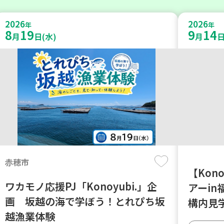
2026
2026
年
年
8
19
9
14
月
日(水)
月
日
赤穂市
【Kon
ワカモノ応援PJ「Konoyubi.」企
アーi
画 坂越の海で学ぼう！とれぴち坂
構内見
越漁業体験