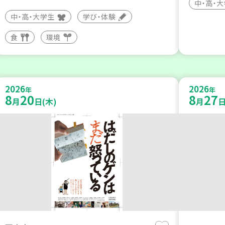
中・高・
中・高・大学生
学び・体験
食
環境
2026
2026
年
年
8
20
8
27
月
日(木)
月
日