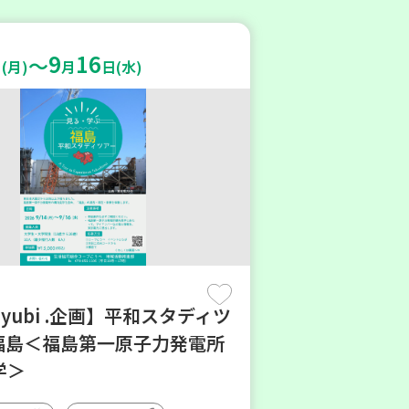
9
16
～
(月)
月
日(水)
oyubi .企画】平和スタディツ
n福島＜福島第一原子力発電所
学＞