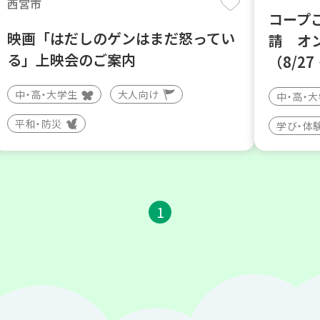
西宮市
コープ
映画「はだしのゲンはまだ怒ってい
請 オ
る」上映会のご案内
（8/27
中・高・大学生
大人向け
中・高・
平和・防災
学び・体
1