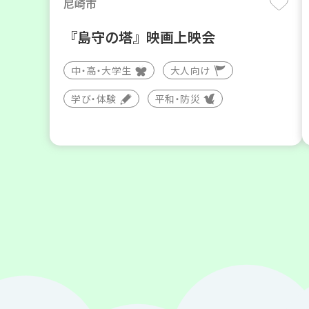
尼崎市
『島守の塔』映画上映会
中・高・大学生
大人向け
学び・体験
平和・防災