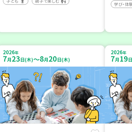
子ども
親子で楽しむ
学び・体
2026
2026
年
年
7
23
8
20
7
19
～
月
日(木)
月
日(木)
月
日