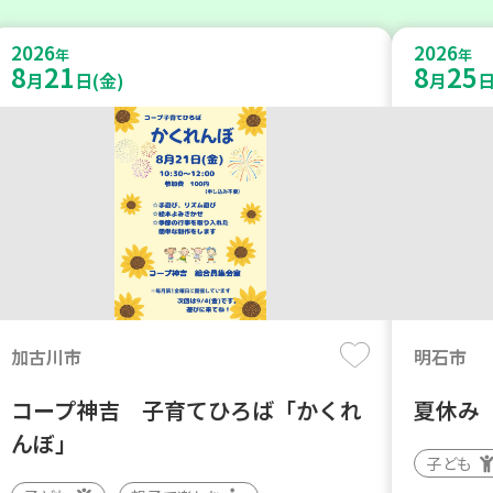
2026
2026
年
年
8
21
8
25
月
日(金)
月
日
加古川市
明石市
コープ神吉 子育てひろば「かくれ
夏休み
んぼ」
子ども