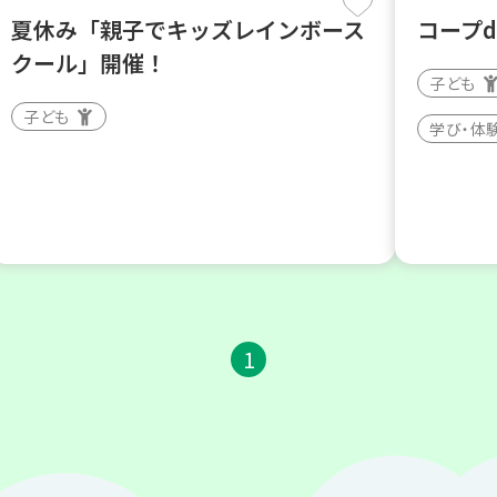
夏休み「親子でキッズレインボース
コープ
クール」開催！
子ども
子ども
学び・体
1