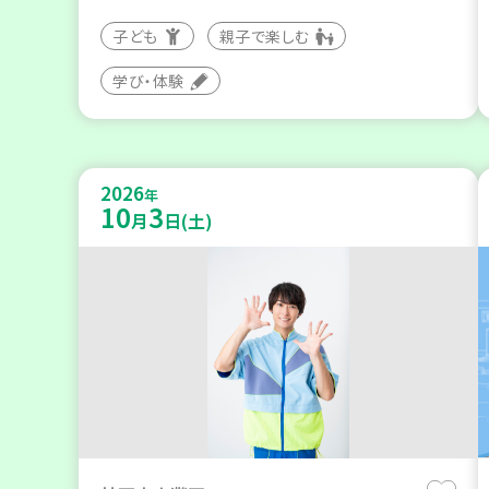
子ども
親子で楽しむ
学び・体験
2026
年
10
3
月
日(土)