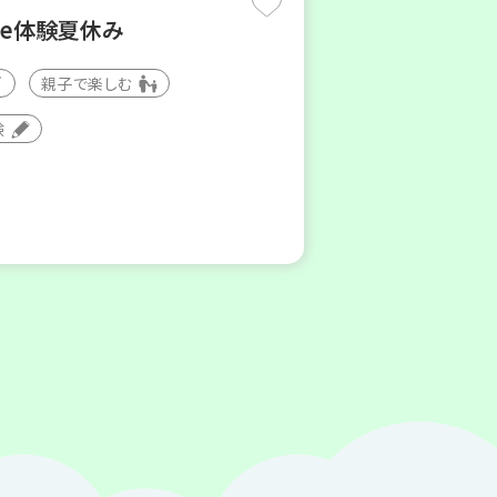
de体験夏休み
親子で楽しむ
験