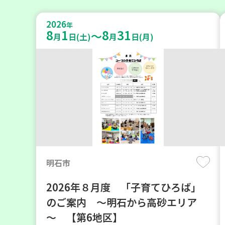
2026
年
8
1
8
31
～
月
日(土)
月
日(月)
明石市
2026年８月度 「子育てひろば」
のご案内 ～明石から高砂エリア
～ 【第6地区】