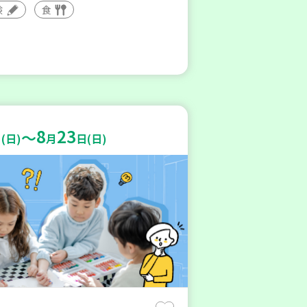
験
食
8
23
～
(日)
月
日(日)